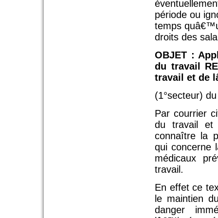
éventuellemen
période ou igno
temps quâ€™un 
droits des sala
OBJET : Appl
du travail R
travail et de
(1°secteur) d
Par courrier c
du travail e
connaître la 
qui concerne l
médicaux pré
travail.
En effet ce te
le maintien d
danger immé