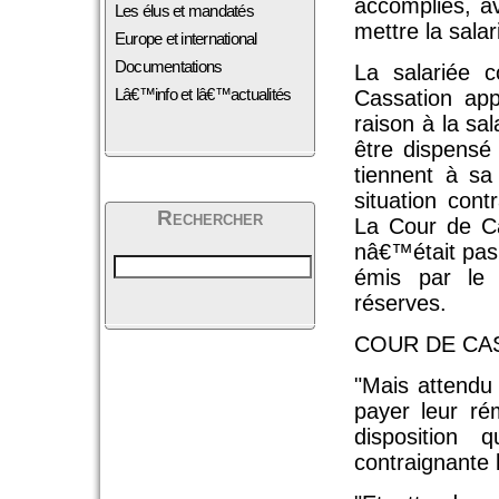
accomplies, av
Les élus et mandatés
mettre la sala
Europe et international
Documentations
La salariée c
Lâ€™info et lâ€™actualités
Cassation app
raison à la sa
être dispensé
tiennent à s
situation con
Rechercher
La Cour de Ca
nâ€™était pas
émis par le 
réserves.
COUR DE CASSA
"Mais attendu
payer leur ré
disposition
contraignante 