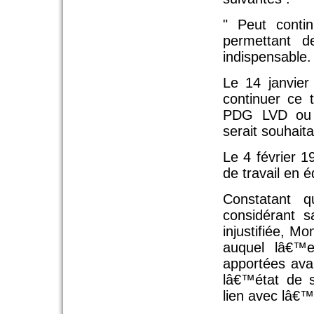
" Peut contin
permettant d
indispensable.
Le 14 janvier
continuer ce t
PDG LVD ou a
serait souhaita
Le 4 février 
de travail en 
Constatant q
considérant s
injustifiée, M
auquel lâ€™e
apportées avai
lâ€™état de 
lien avec lâ€™