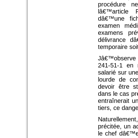
procédure ne
lâ€™article
dâ€™une fic
examen médi
examens pré
délivrance d
temporaire soi
Jâ€™observe q
241-51-1 en 
salarié sur un
lourde de co
devoir être s
dans le cas pr
entraînerait u
tiers, ce dang
Naturellement,
précitée, un a
le chef dâ€™