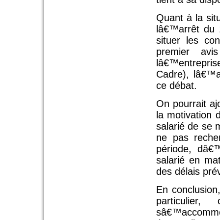
Quant à la sit
lâ€™arrêt du 
situer les co
premier avi
lâ€™entrepris
Cadre), lâ€™a
ce débat.
On pourrait a
la motivation d
salarié de se
ne pas reche
période, dâ€
salarié en ma
des délais pré
En conclusion
particulie
sâ€™accom