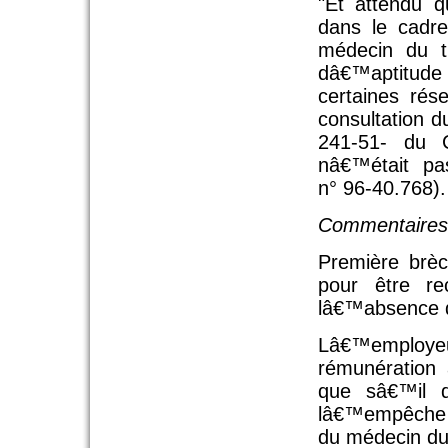
"Et attendu 
dans le cadre
médecin du tr
dâ€™aptitude 
certaines ré
consultation d
241-51- du C
nâ€™était pas
n° 96-40.768).
Commentaires
Première brèc
pour être r
lâ€™absence d
Lâ€™employe
rémunération 
que sâ€™il d
lâ€™empêche de
du médecin du 