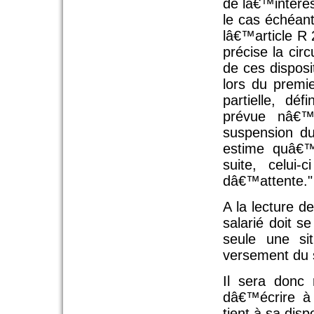
de lâ€™intére
le cas échéan
lâ€™article R
précise la cir
de ces disposi
lors du premie
partielle, dé
prévue nâ€™
suspension du
estime quâ€™i
suite, celui-
dâ€™attente."
A la lecture de
salarié doit s
seule une sit
versement du 
Il sera donc 
dâ€™écrire à 
tient à sa disp