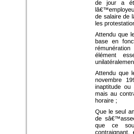
de jour a é
lâ€™employeur
de salaire de
les protestati
Attendu que le
base en fonct
rémunération
élément ess
unilatéralemen
Attendu que l
novembre 199
inaptitude ou 
mais au contra
horaire ;
Que le seul am
de sâ€™asseo
que ce sou
contraignant, 