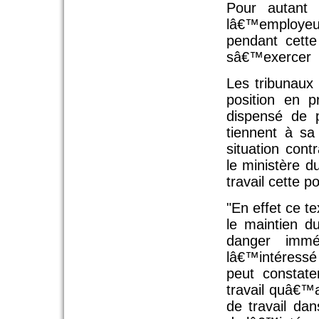
Pour autant 
lâ€™employeu
pendant cette
sâ€™exercer
Les tribunaux 
position en 
dispensé de p
tiennent à s
situation cont
le ministère d
travail cette p
"En effet ce t
le maintien d
danger immé
lâ€™intéressé
peut constate
travail quâ€™
de travail da