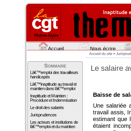
Accueil
Nous écrire
Accueil du site
>
Jurispru
Sommaire
Le salaire a
Lâ€™emploi des travailleurs
handicapés
Lâ€™inaptitude au travail et
maintien dans lâ€™emploi
Baisse de sal
Inaptitude et Maintien :
Procédure et Indemnisation
Une salariée 
Le droit des salariés
travail assis
Jurisprudences
estimant que 
Les acteurs et institutions de
étaient incomp
lâ€™emploi et du maintien