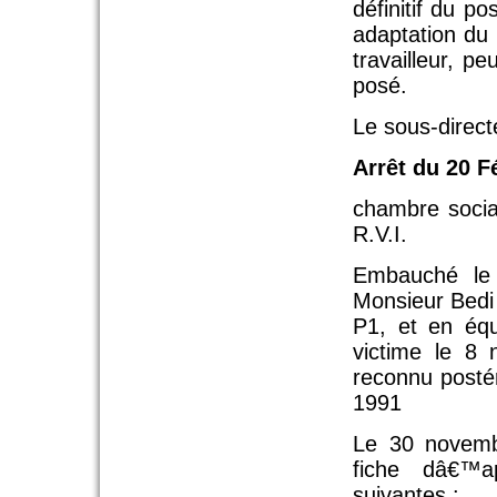
définitif du p
adaptation du 
travailleur, p
posé.
Le sous-direct
Arrêt du 20 F
chambre soci
R.V.I.
Embauché le 
Monsieur Bedi 
P1, et en équ
victime le 8
reconnu posté
1991
Le 30 novembr
fiche dâ€™ap
suivantes :