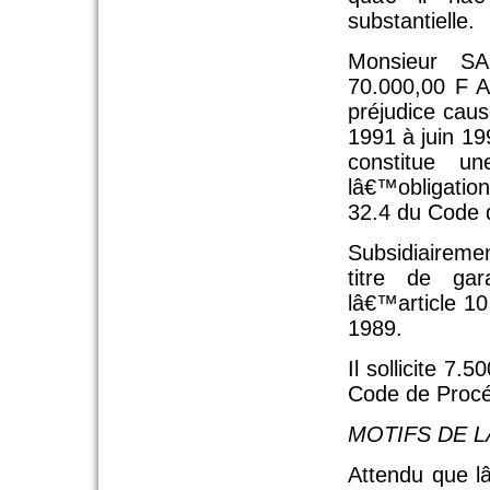
substantielle.
Monsieur SA
70.000,00 F A
préjudice caus
1991 à juin 19
constitue u
lâ€™obligation
32.4 du Code d
Subsidiairem
titre de gar
lâ€™article 1
1989.
Il sollicite 7
Code de Procéd
MOTIFS DE L
Attendu que l