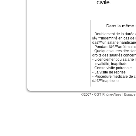
civile.
Dans la même 
- Doublement de la durée 
lâ€™indemnité en cas de 
dâ€™un salarié handicap
- Pendant lâ€™arrêt mala
- Quelques autres décisio
droits des salariés concer
- Licenciement du salarié
- Invalidité, inaptitude
- Contre visite patronale
- La visite de reprise
- Procédure médicale de c
dâ€™inaptitude
©2007 -
CGT Rhône-Alpes
|
Espace 