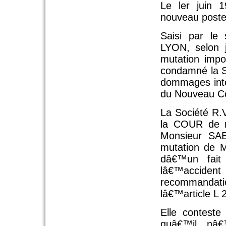
Le ler juin 
nouveau poste
Saisi par le
LYON, selon j
mutation imp
condamné la So
dommages intér
du Nouveau Co
La Société R.V
la COUR de ré
Monsieur SA
mutation de M
dâ€™un fait 
lâ€™accident
recommandati
lâ€™article L 
Elle conteste
quâ€™il nâ€