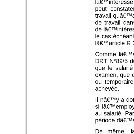
lâ€™intéressé
peut constate
travail quâ€™
de travail da
de lâ€™intére
le cas échéan
lâ€™article R
Comme lâ€™a i
DRT N°89/5 du 
que le salari
examen, que cet
ou temporaire
achevée.
Il nâ€™y a do
si lâ€™employ
au salarié. Par
période dâ€™a
De même, la 