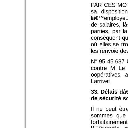
PAR CES MOT
sa dispositi
lâ€™employeur
de salaires, 
parties, par 
conséquent qua
où elles se tro
les renvoie d
N° 95 45 637 U
contre M Le 
oopératives a
Larrivet
33. Délais dâ
de sécurité s
Il ne peut êt
sommes que l
forfaitairem