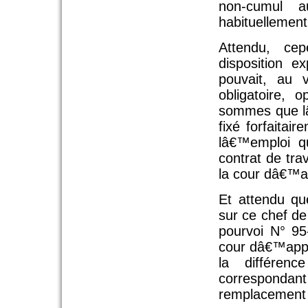
non-cumul a
habituellement
Attendu, ce
disposition 
pouvait, au 
obligatoire, 
sommes que lâ
fixé forfaitai
lâ€™emploi qu
contrat de tra
la cour dâ€™ap
Et attendu qu
sur ce chef d
pourvoi N° 95
cour dâ€™appe
la différenc
correspondant
remplacement p