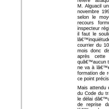
référé atta
M. Alguacil un
novembre 199
selon le moy
recours for
inspecteur rég
il faut le so
lâ€™inquiét
courrier du 1
mois donc di
après cette
quâ€™aucun te
ne va à lâ€™e
formation de 
ce point précis
Mais attendu 
du Code du tra
le délai dâ€™
de reprise d