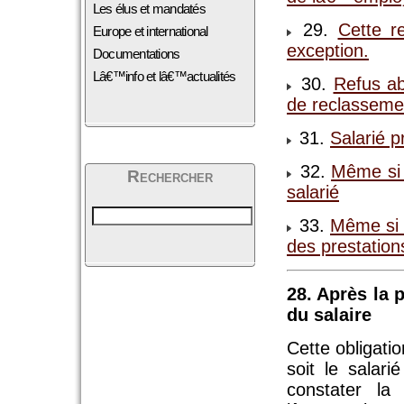
Les élus et mandatés
29.
Cette r
Europe et international
exception.
Documentations
Lâ€™info et lâ€™actualités
30.
Refus ab
de reclasseme
31.
Salarié p
32.
Même si 
Rechercher
salarié
33.
Même si 
des prestation
28. Après la
du salaire
Cette obligati
soit le salarié
constater la