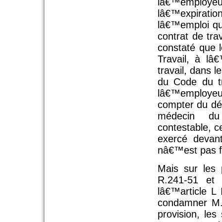
lâ€™employeu
lâ€™expirati
lâ€™emploi que
contrat de tr
constaté que l
Travail, à lâ
travail, dans 
du Code du tr
lâ€™employeu
compter du dé
médecin du
contestable, c
exercé devan
nâ€™est pas f
Mais sur les 
R.241-51 et 
lâ€™article L
condamner M. 
provision, le