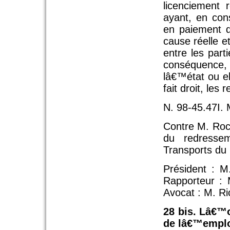
licenciement 
ayant, en con
en paiement d
cause réelle e
entre les par
conséquence,
lâ€™état ou ell
fait droit, le
N. 98-45.47I. 
Contre M. Roch
du redressem
Transports du
Président : M.
Rapporteur : 
Avocat : M. Ri
28 bis. Lâ€™o
de lâ€™empl