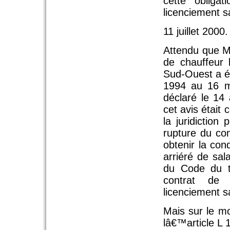
cette obliga
licenciement s
11 juillet 2000
Attendu que M.
de chauffeur 
Sud-Ouest a ét
1994 au 16 m
déclaré le 14 
cet avis était 
la juridiction
rupture du con
obtenir la co
arriéré de sal
du Code du tr
contrat de 
licenciement s
Mais sur le m
lâ€™article L 