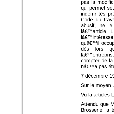
pas la modific
qui permet se
indemnités pr
Code du trava
abusif, ne l
lâ€™article
lâ€™intéress
quâ€™il occupa
dès lors q
lâ€™entrepr
compter de la
nâ€™a pas été 
7 décembre 19
Sur le moyen u
Vu la articles 
Attendu que M
Brosserie, a 