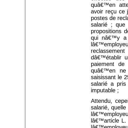
quâ€™en attes
avoir reçu ce 
postes de rec
salarié ; que
propositions 
qui nâ€™y a 
lâ€™employe
reclassement
dâ€™établir u
paiement de 
quâ€™en ne 
saisissant le 
salarié a pris
imputable ;
Attendu, cepe
salarié, quell
lâ€™employe
lâ€™article L.
lâ€™employeu