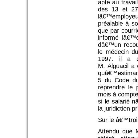
apte au travai
des 13 et 27
lâ€™employe
préalable à s
que par courr
informé lâ€™e
dâ€™un recou
le médecin du
1997. il a c
M. Alguacil a 
quâ€™estimant
5 du Code du 
reprendre le 
mois à compte
si le salarié n
la juridiction
Sur le â€™tro
Attendu que 