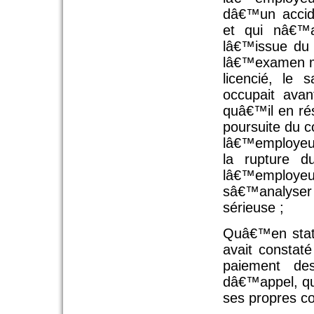
dâ€™un accid
et qui nâ€™a
lâ€™issue du
lâ€™examen mé
licencié, le 
occupait avan
quâ€™il en résu
poursuite du co
lâ€™employeur 
la rupture d
lâ€™employeur
sâ€™analyser
sérieuse ;
Quâ€™en statu
avait constat
paiement des
dâ€™appel, qu
ses propres con