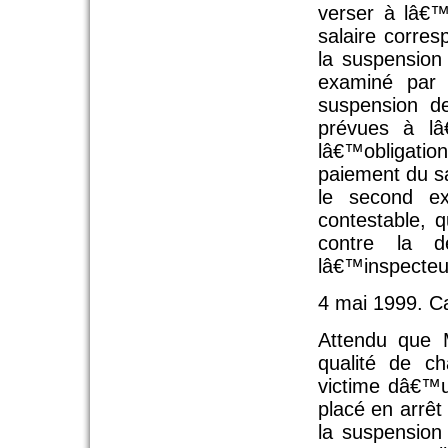
verser à lâ€™
salaire corre
la suspension 
examiné par 
suspension de
prévues à lâ
lâ€™obligat
paiement du s
le second e
contestable, 
contre la d
lâ€™inspecteur
4 mai 1999. Ca
Attendu que 
qualité de c
victime dâ€™u
placé en arrêt
la suspension 