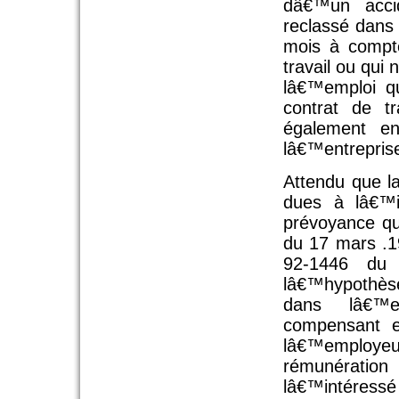
dâ€™un acci
reclassé dans
mois à compt
travail ou qui
lâ€™emploi q
contrat de tr
également e
lâ€™entreprise
Attendu que l
dues à lâ€™i
prévoyance qui
du 17 mars .1
92-1446 du
lâ€™hypothès
dans lâ€™en
compensant e
lâ€™employeu
rémunération
lâ€™intéressé