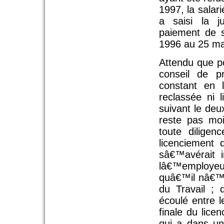
1997, la salar
a saisi la j
paiement de s
1996 au 25 ma
Attendu que p
conseil de 
constant en 
reclassée ni 
suivant le de
reste pas mo
toute diligen
licenciement
sâ€™avérait 
lâ€™employeur
quâ€™il nâ€™a
du Travail ; 
écoulé entre l
finale du lic
qui a dans un