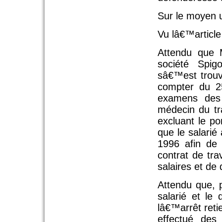
Sur le moyen u
Vu lâ€™article
Attendu que 
société Spig
sâ€™est trouv
compter du 
examens des
médecin du tr
excluant le p
que le salarié 
1996 afin de 
contrat de tra
salaires et de
Attendu que, p
salarié et l
lâ€™arrêt ret
effectué des