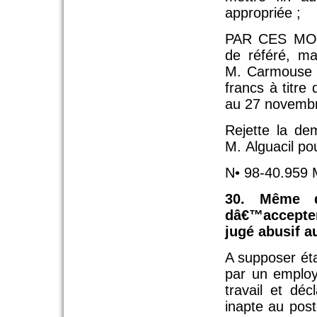
appropriée ;
PAR CES MOT
de référé, m
M. Carmouse à
francs à titre
au 27 novembre
Rejette la de
M. Alguacil po
N• 98-40.959 
30. Même d
dâ€™accepter
jugé abusif 
A supposer éta
par un employ
travail et déc
inapte au pos