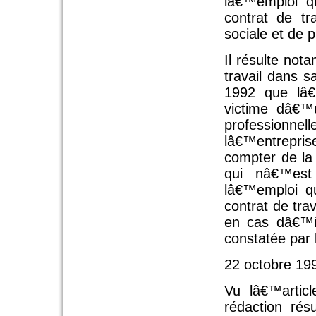
lâ€™emploi qu
contrat de tr
sociale et de 
Il résulte no
travail dans s
1992 que lâ€
victime dâ€™
profession
lâ€™entrepr
compter de la
qui nâ€™est 
lâ€™emploi q
contrat de tra
en cas dâ€™in
constatée par 
22 octobre 19
Vu lâ€™artic
rédaction rés