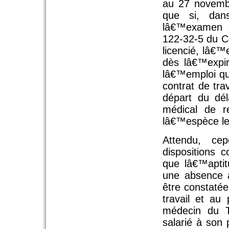
au 27 novemb
que si, da
lâ€™examen de
122-32-5 du Co
licencié, lâ€™
dès lâ€™expir
lâ€™emploi que
contrat de tra
départ du dé
médical de r
lâ€™espèce le
Attendu, ce
dispositions 
que lâ€™aptit
une absence a
être constatée
travail et au
médecin du T
salarié à son