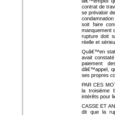
lâ€™emploi q
contrat de trav
se prévaloir de
condamnation 
soit faire co
manquement de
rupture doit 
réelle et série
Quâ€™en statu
avait constat
paiement des
dâ€™appel, qu
ses propres con
PAR CES MOTIF
la troisième
intérêts pour 
CASSE ET ANNU
dit que la ru