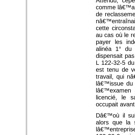
Attendu, cep
comme lâ€™a r
de reclassem
nâ€™entraînaie
cette circons
au cas où le re
payer les ind
alinéa 1° du 
dispensait pas
L 122-32-5 d
est tenu de v
travail, qui 
lâ€™issue du
lâ€™examen 
licencié, le 
occupait avant
Dâ€™où il su
alors que la
lâ€™entrepris