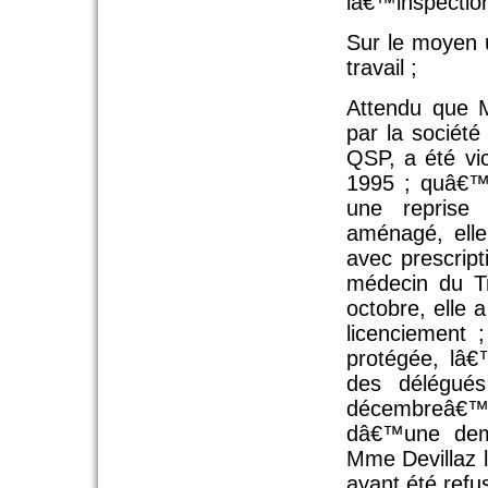
lâ€™inspection
Sur le moyen 
travail ;
Attendu que 
par la société
QSP, a été vic
1995 ; quâ€™à
une reprise
aménagé, elle
avec prescrip
médecin du Tr
octobre, elle 
licenciement ;
protégée, lâ€
des délégués
décembreâ€™ 
dâ€™une dema
Mme Devillaz l
ayant été refu