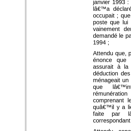
janvier 1993 :
lâ€™a déclaré
occupait ; que
poste que lui
vainement de
demandé le pai
1994 ;
Attendu que, 
énonce que l
assurait à la
déduction des
ménageait un 
que lâ€™in
rémunérati
comprenant le
quâ€™il y a li
faite par 
correspondant 