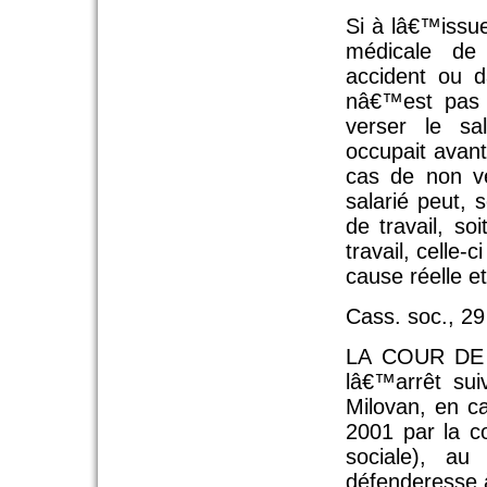
Si à lâ€™issu
médicale de
accident ou d
nâ€™est pas r
verser le sa
occupait avant
cas de non v
salarié peut, 
de travail, so
travail, celle
cause réelle e
Cass. soc., 29
LA COUR DE
lâ€™arrêt sui
Milovan, en c
2001 par la 
sociale), au
défenderesse 