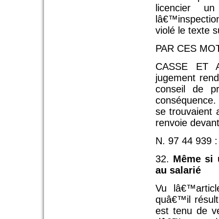
licencier u
lâ€™inspectio
violé le texte s
PAR CES MOT
CASSE ET AN
jugement rendu
conseil de 
conséquence. l
se trouvaient a
renvoie deva
N. 97 44 939 :
32.
Même si u
au salarié
Vu lâ€™artic
quâ€™il résul
est tenu de v