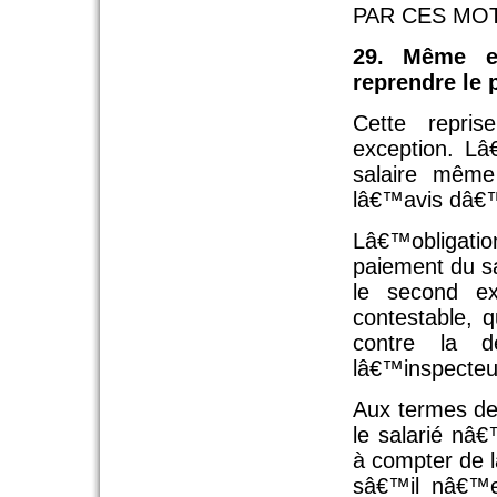
PAR CES MOT
29. Même e
reprendre le 
Cette repri
exception. Lâ
salaire même
lâ€™avis dâ€™
Lâ€™obligat
paiement du s
le second e
contestable, 
contre la d
lâ€™inspecteur
Aux termes de 
le salarié nâ
à compter de l
sâ€™il nâ€™e