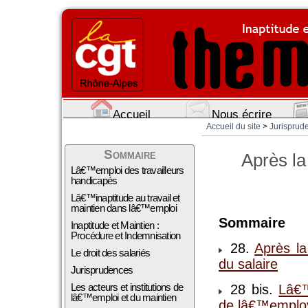
Accueil
Nous écrire
Accueil du site
>
Jurisprud
Sommaire
Après la
Lâ€™emploi des travailleurs
handicapés
Lâ€™inaptitude au travail et
maintien dans lâ€™emploi
Sommaire
Inaptitude et Maintien :
Procédure et Indemnisation
28.
Après l
Le droit des salariés
du salaire
Jurisprudences
Les acteurs et institutions de
28 bis.
Lâ€™
lâ€™emploi et du maintien
de lâ€™emplo