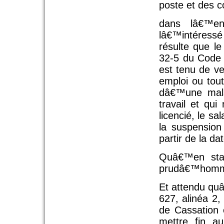
poste et des co
dans lâ€™en
lâ€™intéress
résulte que l
32-5 du Code 
est tenu de ve
emploi ou tou
dâ€™une mala
travail et qu
licencié, le s
la suspension
partir de la 
Quâ€™en stat
prudâ€™hommes
Et attendu quâ€
627, alinéa 2,
de Cassation 
mettre fin au