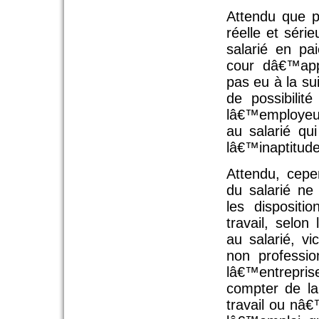
Attendu que p
réelle et sér
salarié en pa
cour dâ€™app
pas eu à la su
de possibilit
lâ€™employeur 
au salarié qu
lâ€™inaptitude
Attendu, cepe
du salarié n
les disposit
travail, selo
au salarié, 
non professi
lâ€™entrepr
compter de l
travail ou nâ€