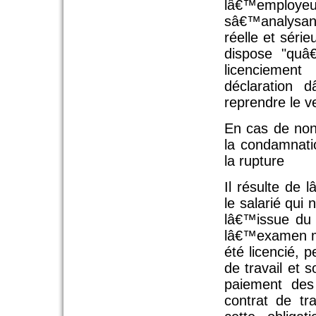
lâ€™employeu
sâ€™analysant
réelle et séri
dispose "qu
licenciemen
déclaration 
reprendre le v
En cas de non 
la condamnati
la rupture
Il résulte de 
le salarié qui
lâ€™issue du
lâ€™examen mé
été licencié, p
de travail et 
paiement des 
contrat de t