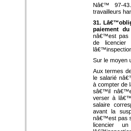
Nâ€™ 97-43.
travailleurs h
31. Lâ€™obli
paiement du 
nâ€™est pas 
de licencier
lâ€™inspection
Sur le moyen u
Aux termes de 
le salarié nâ
à compter de l
sâ€™il nâ€™e
verser à lâ€™
salaire corre
avant la susp
nâ€™est pas s
licencier u