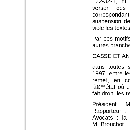
122-32-3, ni 
verser, dès
correspondan
suspension de
violé les texte
Par ces motifs
autres branch
CASSE ET AN
dans toutes s
1997, entre l
remet, en co
lâ€™état où el
fait droit, le
Président :. M
Rapporteur : 
Avocats : la
M. Brouchot.