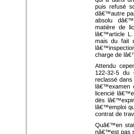
puis refusé s
dâ€™autre part
absolu dâ€™a
matière de l
lâ€™article L
mais du fait 
lâ€™inspection 
charge de lâ€
Attendu cepe
122-32-5 du 
reclassé dans
lâ€™examen d
licencié lâ€™
dès lâ€™expir
lâ€™emploi que
contrat de tra
Quâ€™en statu
nâ€™est pas s