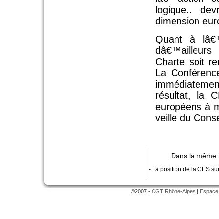
logique.. de
dimension eur
Quant à lâ€
dâ€™ailleur
Charte soit re
La Conférence
immédiatement
résultat, la 
européens à m
veille du Cons
Dans la même 
- La position de la CES su
©2007 -
CGT Rhône-Alpes
|
Espace 