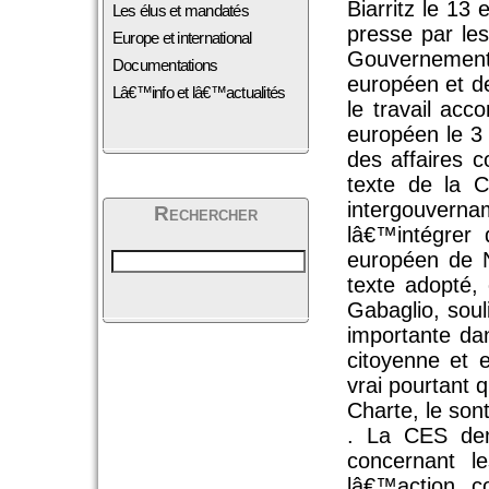
Biarritz le 13 
Les élus et mandatés
presse par le
Europe et international
Gouvernement
Documentations
européen et de
Lâ€™info et lâ€™actualités
le travail acc
européen le 3
des affaires c
texte de la C
intergouvern
Rechercher
lâ€™intégrer 
européen de N
texte adopté, 
Gabaglio, sou
importante da
citoyenne et e
vrai pourtant q
Charte, le sont
. La CES dema
concernant l
lâ€™action c