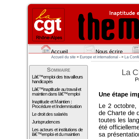
Accueil
Nous écrire
Accueil du site
>
Europe et international
- >
La Confé
Sommaire
La C
Lâ€™emploi des travailleurs
P
handicapés
Lâ€™inaptitude au travail et
Une étape imp
maintien dans lâ€™emploi
Inaptitude et Maintien :
Le 2 octobre, 
Procédure et Indemnisation
de Charte de d
Le droit des salariés
toutes les lan
Jurisprudences
été officielle
Les acteurs et institutions de
sa présentati
lâ€™emploi et du maintien