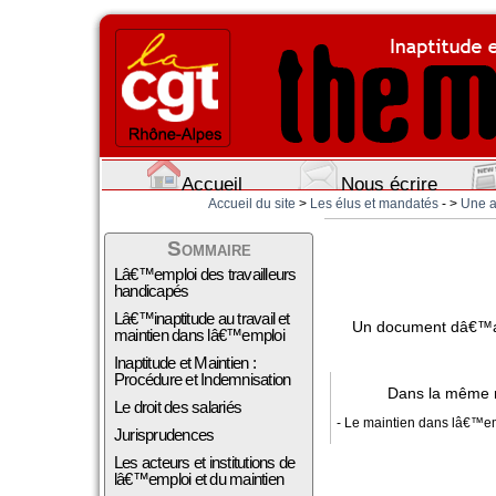
Accueil
Nous écrire
Accueil du site
>
Les élus et mandatés
- >
Une ac
Sommaire
Lâ€™emploi des travailleurs
handicapés
Lâ€™inaptitude au travail et
Un document dâ€™aide
maintien dans lâ€™emploi
Inaptitude et Maintien :
Procédure et Indemnisation
Dans la même 
Le droit des salariés
- Le maintien dans lâ€™e
Jurisprudences
Les acteurs et institutions de
lâ€™emploi et du maintien