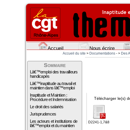
Accueil
Nous écrire
Accueil du site
>
Documentations
- >
Des Ar
Sommaire
Lâ€™emploi des travailleurs
handicapés
Lâ€™inaptitude au travail et
maintien dans lâ€™emploi
Inaptitude et Maintien :
Télécharger le(s) d
Procédure et Indemnisation
Le droit des salariés
Jurisprudences
Les acteurs et institutions de
D2241-1,7&8
lâ€™emploi et du maintien