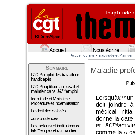
Accueil
Nous écrire
Accueil du site
>
Inaptitude et Maintien :
Sommaire
Maladie profe
Lâ€™emploi des travailleurs
handicapés
Pub
Lâ€™inaptitude au travail et
maintien dans lâ€™emploi
Lorsquâ€™un sa
Inaptitude et Maintien :
Procédure et Indemnisation
doit joindre à
Le droit des salariés
médical initi
donne la date à
Jurisprudences
et lâ€™activit
Les acteurs et institutions de
lâ€™emploi et du maintien
comme la « dat