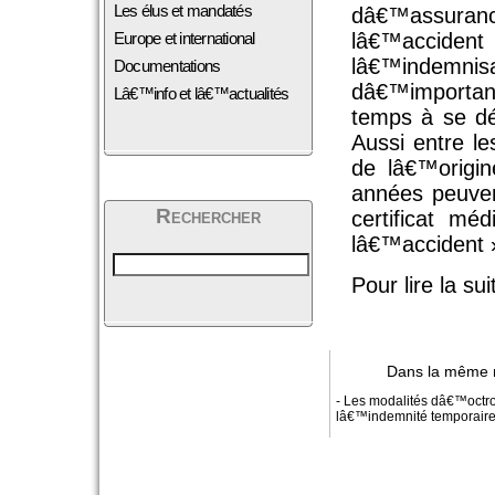
Les élus et mandatés
dâ€™assuran
Europe et international
lâ€™accid
lâ€™indemnisa
Documentations
dâ€™importanc
Lâ€™info et lâ€™actualités
temps à se déc
Aussi entre l
de lâ€™origin
années peuven
Rechercher
certificat m
lâ€™accident 
Pour lire la sui
Dans la même 
- Les modalités dâ€™octro
lâ€™indemnité temporair