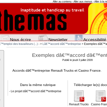
Aller au contenu
-
Aller aux menus
-
Aller à la 
Nous écrire
Newsletter
Accessibilité
™emploi des travailleurs (...)
- >
Lâ€™accord dâ€™entreprise
> Exemples dâ€™ac
Exemples dâ€™accord dâ€™ent
s
Publié le jeudi 3 juillet 2009
Accords dâ€™entreprise Renault Trucks et Casino France.
Dans la même rubrique
Télécharger le(s) doc
- Le projet dâ€™accord dâ€™entreprise
e
Renault Trucks
Casino Fra