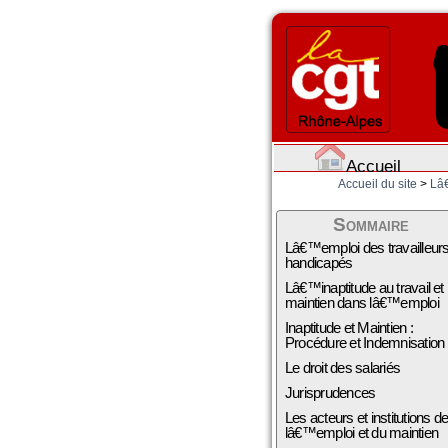
Accueil
Accueil du site
>
Lâ€
Sommaire
Lâ€™emploi des travailleur
handicapés
Lâ€™inaptitude au travail et
maintien dans lâ€™emploi
Inaptitude et Maintien :
Procédure et Indemnisation
Le droit des salariés
Jurisprudences
Les acteurs et institutions d
lâ€™emploi et du maintien