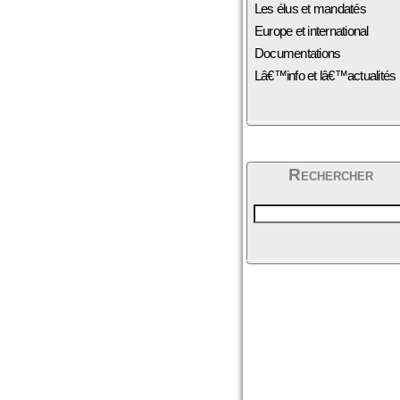
Les élus et mandatés
Europe et international
Documentations
Lâ€™info et lâ€™actualités
Rechercher