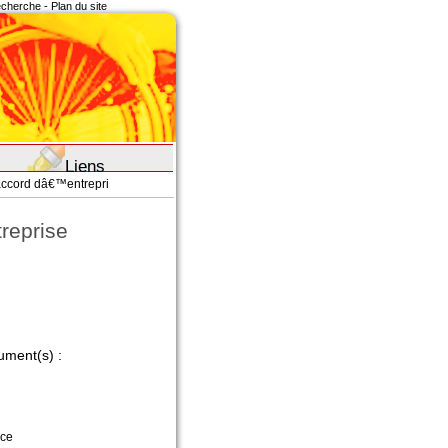
recherche
-
Plan du site
Liens
cord dâ€™entrepri
reprise
ument(s) :
nce