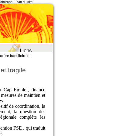
recherche
-
Plan du site
Liens
cière transitoire et
et fragile
au Cap Emploi, financé
 mesures de maintien et
es.
itif de coordination, la
tement, la question des
égionale complète les
ention FSE , qui traduit
e.