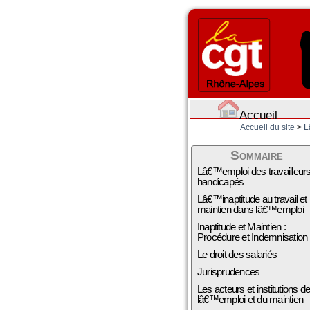
Accueil
Accueil du site
>
L
Sommaire
Lâ€™emploi des travailleur
handicapés
Lâ€™inaptitude au travail et
maintien dans lâ€™emploi
Inaptitude et Maintien :
Procédure et Indemnisation
Le droit des salariés
Jurisprudences
Les acteurs et institutions d
lâ€™emploi et du maintien