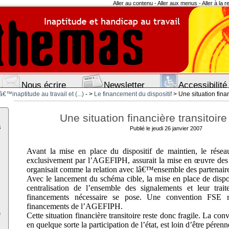
Aller au contenu
-
Aller aux menus
-
Aller à la 
Nous écrire
Newsletter
Accessibilité
â€™inaptitude au travail et (...)
- >
Le financement du dispositif
> Une situation finan
Une situation financière transitoire 
s
Publié le jeudi 26 janvier 2007
Avant la mise en place du dispositif de maintien, le rése
exclusivement par l’AGEFIPH, assurait la mise en œuvre des
organisait comme la relation avec lâ€™ensemble des partenair
Avec le lancement du schéma cible, la mise en place de dispos
centralisation de l’ensemble des signalements et leur trai
financements nécessaire se pose. Une convention FSE r
financements de l’AGEFIPH.
e
Cette situation financière transitoire reste donc fragile.
La conv
en quelque sorte la participation de l’état, est loin d’être pérenn