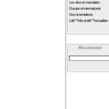
Les élus et mandatés
Europe et international
Documentations
Lâ€™info et lâ€™actualités
Rechercher