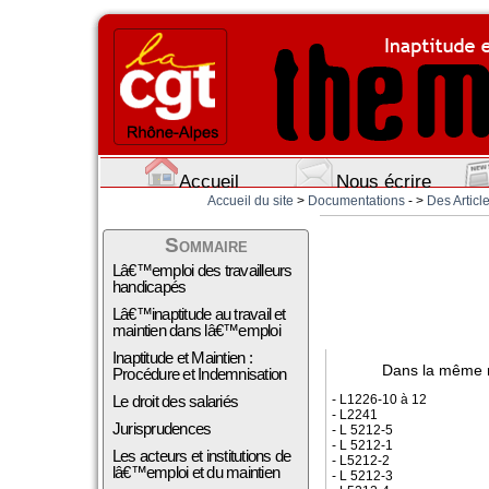
Accueil
Nous écrire
Accueil du site
>
Documentations
- >
Des Article
Sommaire
Lâ€™emploi des travailleurs
handicapés
Lâ€™inaptitude au travail et
maintien dans lâ€™emploi
Inaptitude et Maintien :
Dans la même 
Procédure et Indemnisation
- L1226-10 à 12
Le droit des salariés
- L2241
Jurisprudences
- L 5212-5
- L 5212-1
Les acteurs et institutions de
- L5212-2
lâ€™emploi et du maintien
- L 5212-3