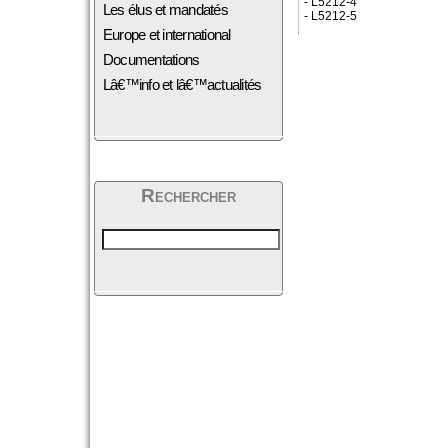
- L5212-4
Les élus et mandatés
- L5212-5
Europe et international
Documentations
Lâ€™info et lâ€™actualités
Rechercher