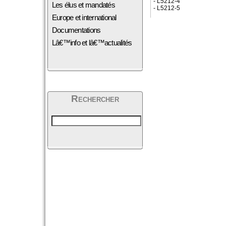
- L5212-4
Les élus et mandatés
- L5212-5
Europe et international
Documentations
Lâ€™info et lâ€™actualités
Rechercher