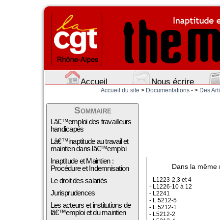
Accueil
Nous écrire
Accueil du site
>
Documentations
- >
Des Arti
Sommaire
Lâ€™emploi des travailleurs
handicapés
Lâ€™inaptitude au travail et
maintien dans lâ€™emploi
Inaptitude et Maintien :
Dans la même 
Procédure et Indemnisation
- L1223-2,3 et 4
Le droit des salariés
- L1226-10 à 12
Jurisprudences
- L2241
- L 5212-5
Les acteurs et institutions de
- L 5212-1
lâ€™emploi et du maintien
- L5212-2