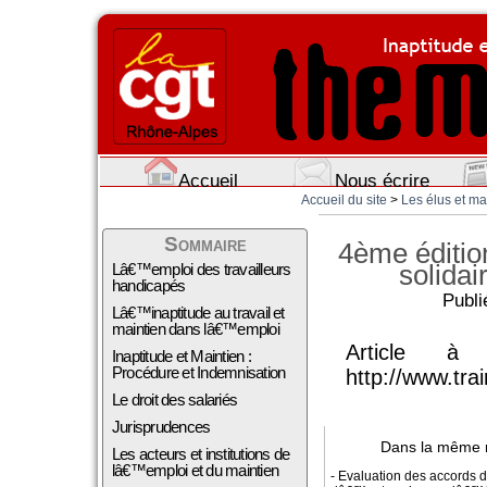
Accueil
Nous écrire
Accueil du site
>
Les élus et m
Sommaire
4ème édition
solida
Lâ€™emploi des travailleurs
handicapés
Publi
Lâ€™inaptitude au travail et
maintien dans lâ€™emploi
Article à
Inaptitude et Maintien :
Procédure et Indemnisation
http://www.tra
Le droit des salariés
Jurisprudences
Dans la même 
Les acteurs et institutions de
lâ€™emploi et du maintien
- Evaluation des accords 