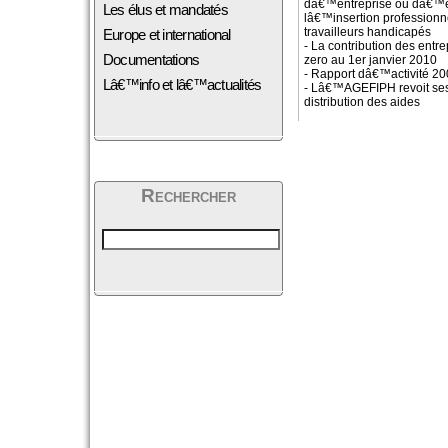
dâ€™entreprise ou dâ€™é
Les élus et mandatés
lâ€™insertion professionn
travailleurs handicapés
Europe et international
- La contribution des entr
Documentations
zero au 1er janvier 2010
- Rapport dâ€™activité 
Lâ€™info et lâ€™actualités
- Lâ€™AGEFIPH revoit ses 
distribution des aides
Rechercher