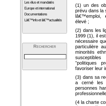
Les élus et mandatés
(1) un des ob
Europe et international
prévu dans la
Documentations
lâ€™emploi,
Lâ€™info et lâ€™actualités
élevé ;
(2) dans les l
1999 (1), il es
nécessaire qu
Rechercher
particulière 
minorités et
susceptibles
"politiques 
favoriser leur 
(3) dans sa re
a cerné les 
personnes han
professionnell
(4 la charte 