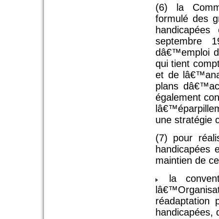
(6) la Comm
formulé des g
handicapées
septembre 19
dâ€™emploi de
qui tient comp
et de lâ€™ana
plans dâ€™ac
également con
lâ€™éparpillem
une stratégie 
(7) pour réal
handicapées e
maintien de cel
la convent
lâ€™Organisat
réadaptation 
handicapées, d