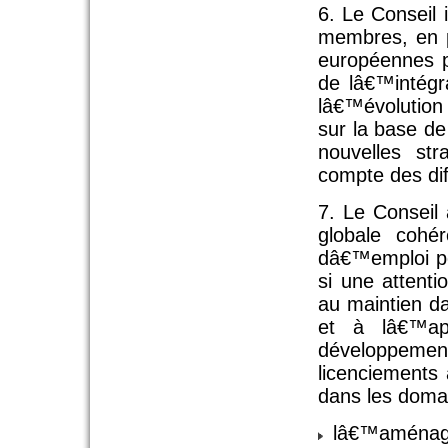
6. Le Conseil 
membres, en pa
européennes p
de lâ€™intégra
lâ€™évolutio
sur la base d
nouvelles str
compte des dif
7. Le Conseil
globale cohé
dâ€™emploi po
si une attenti
au maintien da
et à lâ€™ap
développemen
licenciements 
dans les domai
lâ€™aménagem