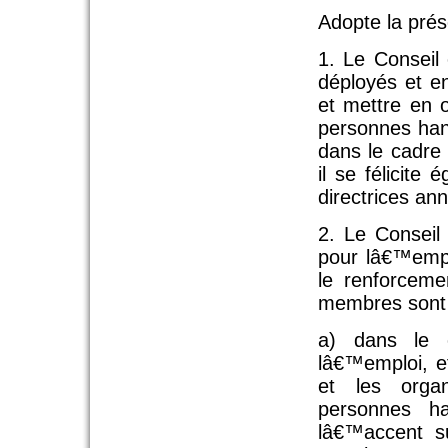
Adopte la prés
1. Le Conseil 
déployés et e
et mettre en o
personnes han
dans le cadre
il se félicite
directrices an
2. Le Conseil
pour lâ€™empl
le renforceme
membres sont 
a) dans le c
lâ€™emploi, e
et les orga
personnes ha
lâ€™accent su