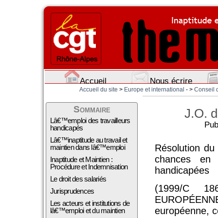
Accueil
Nous écrire
Accueil du site
>
Europe et international
- >
Conseil 
Sommaire
J.O. 
Lâ€™emploi des travailleurs
Pub
handicapés
Lâ€™inaptitude au travail et
Résolution du 
maintien dans lâ€™emploi
chances en 
Inaptitude et Maintien :
Procédure et Indemnisation
handicapées
Le droit des salariés
(1999/C 1
Jurisprudences
EUROPÉENNE,
Les acteurs et institutions de
européenne, co
lâ€™emploi et du maintien