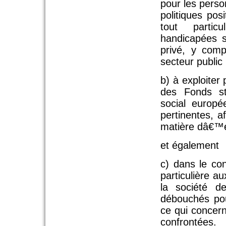
pour les pers
politiques pos
tout partic
handicapées s
privé, y comp
secteur public 
b) à exploiter 
des Fonds st
social europé
pertinentes, 
matière dâ€™e
et également
c) dans le co
particulière a
la société d
débouchés pou
ce qui concern
confrontées.