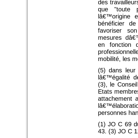
des travailleu
que "toute 
lâ€™origine 
bénéficier de
favoriser son
mesures dâ€™
en fonction 
professionne
mobilité, les 
(5) dans leur
lâ€™égalité 
(3), le Conse
Etats membres,
attachement a
lâ€™élaborat
personnes han
(1) JO C 69 du
43. (3) JO C 1