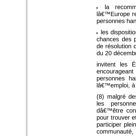
la recomm
lâ€™Europe rel
personnes hand
les dispositi
chances des 
de résolution
du 20 décemb
invitent les
encouragean
personnes ha
lâ€™emploi, à l
(8) malgré des
les personne
dâ€™être conf
pour trouver e
participer ple
communauté,