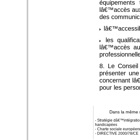
équipements 
lâ€™accès aux
des communica
lâ€™accessibi
les qualific
lâ€™accès au
professionnell
8. Le Conseil
présenter une 
concernant lâ
pour les pers
Dans la même 
- Stratégie dâ€™intégrati
handicapées
- Charte sociale europée
- DIRECTIVE 2000/78/CE