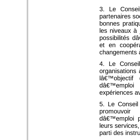
3. Le Conseil
partenaires so
bonnes pratiqu
les niveaux à 
possibilités d
et en coopér
changements à 
4. Le Conseil
organisations 
lâ€™objecti
dâ€™emploi 
expériences av
5. Le Conseil
promouvoir
dâ€™emploi p
leurs services,
parti des inst