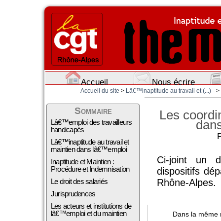
Accueil
Nous écrire
Accueil du site
>
Lâ€™inaptitude au travail et (...)
- >
Sommaire
Les coordi
dan
Lâ€™emploi des travailleurs
handicapés
P
Lâ€™inaptitude au travail et
maintien dans lâ€™emploi
Ci-joint un 
Inaptitude et Maintien :
Procédure et Indemnisation
dispositifs d
Le droit des salariés
Rhône-Alpes.
Jurisprudences
Les acteurs et institutions de
lâ€™emploi et du maintien
Dans la même 