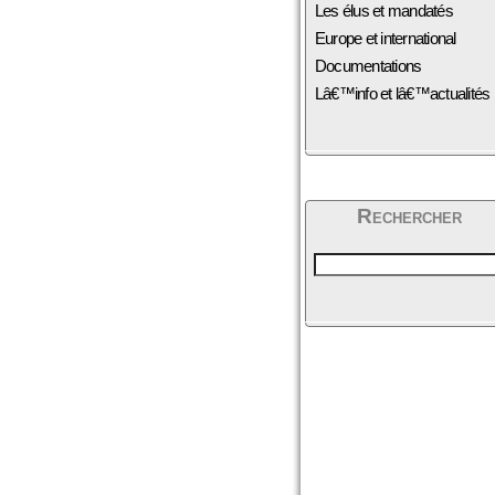
Les élus et mandatés
Europe et international
Documentations
Lâ€™info et lâ€™actualités
Rechercher