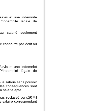
éavis et une indemnité
™indemnité légale de
au salarié seulement
e connaître par écrit au
éavis et une indemnité
™indemnité légale de
le salarié sans pouvoir
, les conséquences sont
 salarié apte.
pas reclassé ou sâ€™il
e salaire correspondant