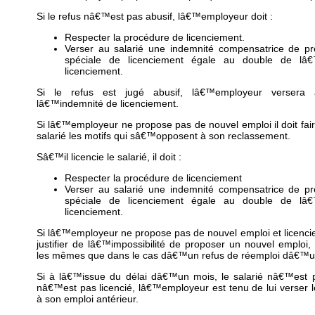
Si le refus nâ€™est pas abusif, lâ€™employeur doit :
Respecter la procédure de licenciement.
Verser au salarié une indemnité compensatrice de pr
spéciale de licenciement égale au double de lâ€
licenciement.
Si le refus est jugé abusif, lâ€™employeur versera 
lâ€™indemnité de licenciement.
Si lâ€™employeur ne propose pas de nouvel emploi il doit fair
salarié les motifs qui sâ€™opposent à son reclassement.
Sâ€™il licencie le salarié, il doit :
Respecter la procédure de licenciement
Verser au salarié une indemnité compensatrice de pr
spéciale de licenciement égale au double de lâ€
licenciement.
Si lâ€™employeur ne propose pas de nouvel emploi et licencie 
justifier de lâ€™impossibilité de proposer un nouvel emploi
les mêmes que dans le cas dâ€™un refus de réemploi dâ€™un
Si à lâ€™issue du délai dâ€™un mois, le salarié nâ€™est 
nâ€™est pas licencié, lâ€™employeur est tenu de lui verser l
à son emploi antérieur.