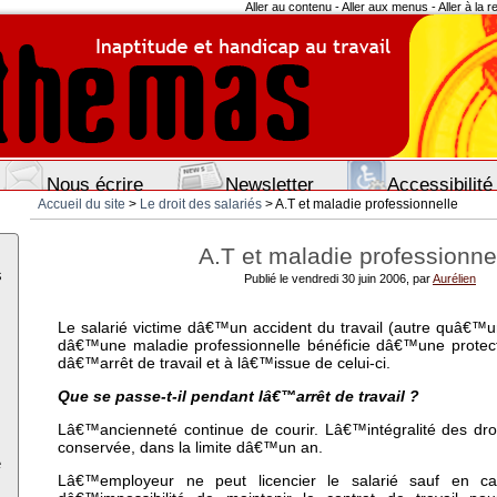
Aller au contenu
-
Aller aux menus
-
Aller à la 
Nous écrire
Newsletter
Accessibilité
Accueil du site
>
Le droit des salariés
> A.T et maladie professionnelle
A.T et maladie professionne
s
Publié le vendredi 30 juin 2006, par
Aurélien
Le salarié victime dâ€™un accident du travail (autre quâ€™un
dâ€™une maladie professionnelle bénéficie dâ€™une protect
dâ€™arrêt de travail et à lâ€™issue de celui-ci.
Que se passe-t-il pendant lâ€™arrêt de travail ?
Lâ€™ancienneté continue de courir. Lâ€™intégralité des dro
conservée, dans la limite dâ€™un an.
e
Lâ€™employeur ne peut licencier le salarié sauf en c