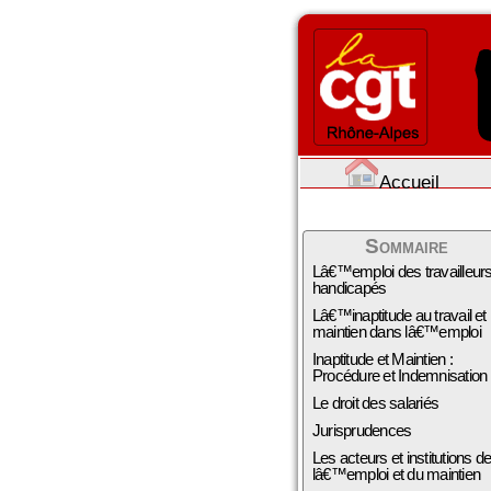
Accueil
Sommaire
Lâ€™emploi des travailleur
handicapés
Lâ€™inaptitude au travail et
maintien dans lâ€™emploi
Inaptitude et Maintien :
Procédure et Indemnisation
Le droit des salariés
Jurisprudences
Les acteurs et institutions d
lâ€™emploi et du maintien