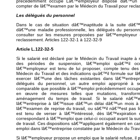
précédemment occupé Lâ€™employeur dispose dâ€™un 
compter de lâ€™examen par le Médecin du Travail pour reclass
Les délégués du personnel
Dans le cas de situation dâ€™inaptitude à la suite dâ€™
dâ€™une maladie professionnelle, les délégués du personne
consulter sur les mesures proposées par lâ€™employeur 
reclassement. Articles 122-32-1 à 122-32-9
Article L.122-32-5
Si le salarié est déclaré par le Médecin du Travail inapte à
des périodes de suspension, lâ€™emploi quâ€™il occ
lâ€™employeur est tenu de lui proposer, compte tenu des 
Médecin du Travail et des indications quâ€™il formule sur lâ
exercer lâ€™une des tâches existantes dans lâ€™entrepr
délégués du personnel, un autre emploi approprié à se
comparable que possible à lâ€™emploi précédemment occupé,
en œuvre de mesures telles que mutations, transfor
aménagement du temps de travail. Si le salarié nâ€™e
lâ€™entreprise à lâ€™issue dâ€™un délai dâ€™un mois à 
lâ€™examen de reprise du travail, ou sâ€™il nâ€™est pas l
est tenu de verser à lâ€™intéressé, dès lâ€™expiration d
correspondant à lâ€™emploi que celui-ci occupait avant la su
de travail. Ces dispositions sâ€™appliquent également en ca
emploi dans lâ€™entreprise constatée par le Médecin du Trava
Si lâ€™employeur propose un emploi que le salarié refuse, il pe