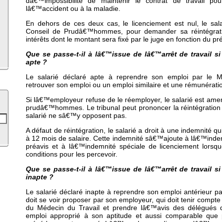
dâ€™impossibilité de maintenir le contrat de travail po
lâ€™accident ou à la maladie.
En dehors de ces deux cas, le licenciement est nul, le sala
Conseil de Prudâ€™hommes, pour demander sa réintégra
intérêts dont le montant sera fixé par le juge en fonction du pré
Que se passe-t-il à lâ€™issue de lâ€™arrêt de travail si 
apte ?
Le salarié déclaré apte à reprendre son emploi par le M
retrouver son emploi ou un emploi similaire et une rémunérati
Si lâ€™employeur refuse de le réemployer, le salarié est amen
prudâ€™hommes. Le tribunal peut prononcer la réintégration
salarié ne sâ€™y opposent pas.
A défaut de réintégration, le salarié a droit à une indemnité qu
à 12 mois de salaire. Cette indemnité sâ€™ajoute à lâ€™ind
préavis et à lâ€™indemnité spéciale de licenciement lorsque
conditions pour les percevoir.
Que se passe-t-il à lâ€™issue de lâ€™arrêt de travail si 
inapte ?
Le salarié déclaré inapte à reprendre son emploi antérieur pa
doit se voir proposer par son employeur, qui doit tenir compte
du Médecin du Travail et prendre lâ€™avis des délégués 
emploi approprié à son aptitude et aussi comparable que