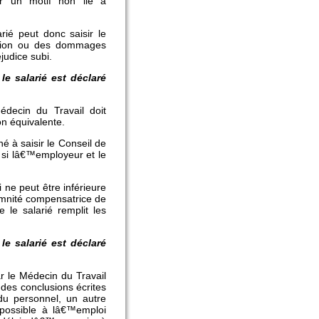
ur un motif non lié à
rié peut donc saisir le
tion ou des dommages
judice subi.
le salarié est déclaré
édecin du Travail doit
on équivalente.
é à saisir le Conseil de
 si lâ€™employeur et le
i ne peut être inférieure
emnité compensatrice de
 le salarié remplit les
le salarié est déclaré
r le Médecin du Travail
 des conclusions écrites
du personnel, un autre
 possible à lâ€™emploi