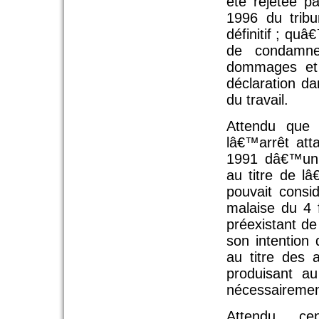
été rejetée p
1996 du tribu
définitif ; qu
de condamn
dommages et 
déclaration d
du travail.
Attendu que 
lâ€™arrêt att
1991 dâ€™un 
au titre de l
pouvait consi
malaise du 4 
préexistant de
son intention
au titre des 
produisant a
nécessairement
Attendu, ce