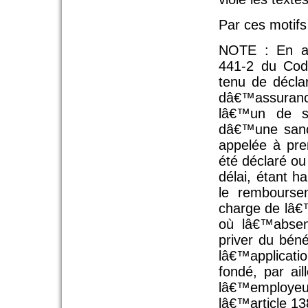
Par ces motifs
NOTE : En app
441-2 du Code
tenu de décla
dâ€™assurance
lâ€™un de se
dâ€™une sanct
appelée à pr
été déclaré ou
délai, étant h
le rembourse
charge de lâ€™
où lâ€™absen
priver du bén
lâ€™applicati
fondé, par ail
lâ€™employe
lâ€™article 13