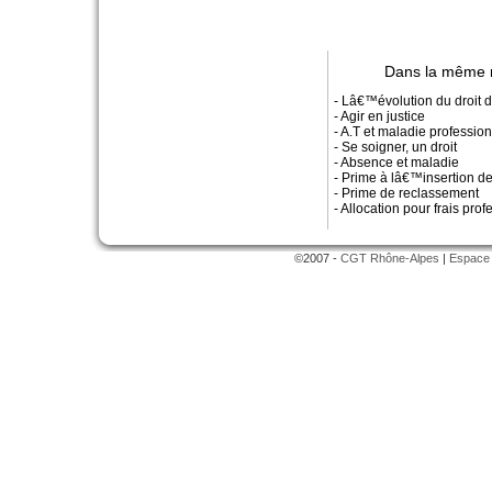
Dans la même 
- Lâ€™évolution du droit d
- Agir en justice
- A.T et maladie professio
- Se soigner, un droit
- Absence et maladie
- Prime à lâ€™insertion d
- Prime de reclassement
- Allocation pour frais pro
©2007 -
CGT Rhône-Alpes
|
Espace 