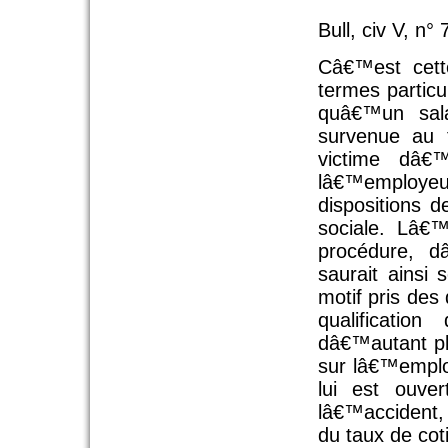
Bull, civ V, n°
Câ€™est cette
termes particu
quâ€™un sala
survenue au t
victime dâ€
lâ€™employeur
dispositions d
sociale. Lâ€
procédure, d
saurait ainsi 
motif pris des 
qualificati
dâ€™autant pl
sur lâ€™emplo
lui est ouver
lâ€™accident,
du taux de coti