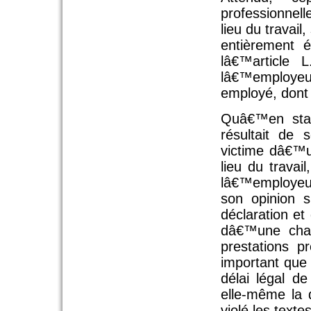
professionnell
lieu du travai
entièrement 
lâ€™article 
lâ€™employeur
employé, dont 
Quâ€™en stat
résultait de 
victime dâ€™u
lieu du trava
lâ€™employeur,
son opinion s
déclaration et
dâ€™une chan
prestations pr
important que 
délai légal de
elle-même la 
violé les texte