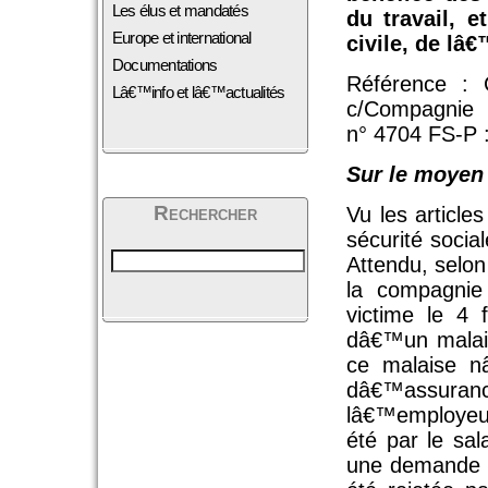
Les élus et mandatés
du travail, e
Europe et international
civile, de lâ
Documentations
Référence : 
Lâ€™info et lâ€™actualités
c/Compagnie
n° 4704 FS-P 
Sur le moyen 
Rechercher
Vu les article
sécurité socia
Attendu, selon
la compagni
victime le 4 
dâ€™un malais
ce malaise n
dâ€™assuran
lâ€™employeur 
été par le sal
une demande de