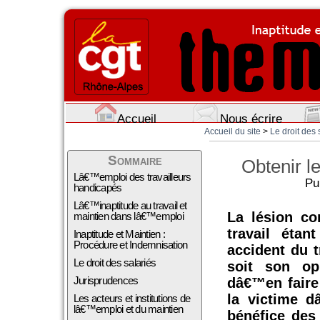
Accueil
Nous écrire
Accueil du site
>
Le droit des 
Sommaire
Obtenir l
Lâ€™emploi des travailleurs
Pu
handicapés
Lâ€™inaptitude au travail et
La lésion co
maintien dans lâ€™emploi
travail éta
Inaptitude et Maintien :
Procédure et Indemnisation
accident du t
Le droit des salariés
soit son op
Jurisprudences
dâ€™en faire 
la victime d
Les acteurs et institutions de
lâ€™emploi et du maintien
bénéfice des