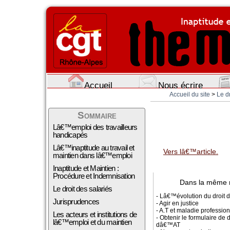
Accueil
Nous écrire
Accueil du site
>
Le dr
Sommaire
Lâ€™emploi des travailleurs
handicapés
Lâ€™inaptitude au travail et
Vers lâ€™article.
maintien dans lâ€™emploi
Inaptitude et Maintien :
Procédure et Indemnisation
Dans la même 
Le droit des salariés
- Lâ€™évolution du droit d
Jurisprudences
- Agir en justice
- A.T et maladie professio
Les acteurs et institutions de
- Obtenir le formulaire de 
lâ€™emploi et du maintien
dâ€™AT