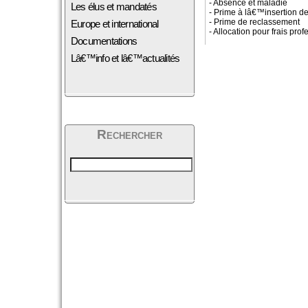
- Absence et maladie
Les élus et mandatés
- Prime à lâ€™insertion d
- Prime de reclassement
Europe et international
- Allocation pour frais pro
Documentations
Lâ€™info et lâ€™actualités
Rechercher