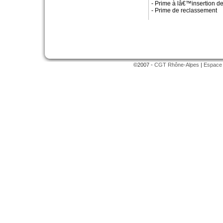
- Prime à lâ€™insertion d
- Prime de reclassement
©2007 -
CGT Rhône-Alpes
|
Espace 