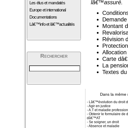
lâ€™assuré.
Les élus et mandatés
Europe et international
Condition
Documentations
Demande 
Lâ€™info et lâ€™actualités
Montant d
Revaloris
Révision 
Protection
Allocatio
Rechercher
Carte dâ€
La pension
Textes du 
Dans la même 
- Lâ€™évolution du droit d
- Agir en justice
- A.T et maladie professio
- Obtenir le formulaire de 
dâ€™AT
- Se soigner, un droit
- Absence et maladie