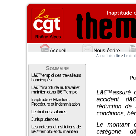
Accueil
Nous écrire
Accueil du site
>
Le droi
Sommaire
Lâ€™emploi des travailleurs
Pu
handicapés
Lâ€™inaptitude au travail et
Lâ€™assuré q
maintien dans lâ€™emploi
accident dâ€
Inaptitude et Maintien :
Procédure et Indemnisation
réduction de 
Le droit des salariés
conditions, bé
Jurisprudences
Le montant d
Les acteurs et institutions de
catégorie d
lâ€™emploi et du maintien