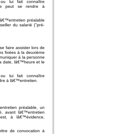
u lui fait connaître
ne peut se rendre à
lâ€™entretien préalable
eiller du salarié ("pré-
se faire assister lors de
ns fixées à la deuxième
mmuniquer à la personne
la date, lâ€™heure et le
u lui fait connaître
re à lâ€™entretien.
entretien préalable, un
é, avant lâ€™entretien
est, à lâ€™évidence,
ettre de convocation à