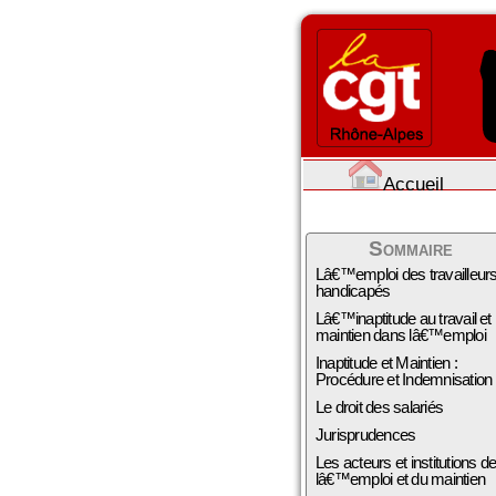
Accueil
Sommaire
Lâ€™emploi des travailleur
handicapés
Lâ€™inaptitude au travail et
maintien dans lâ€™emploi
Inaptitude et Maintien :
Procédure et Indemnisation
Le droit des salariés
Jurisprudences
Les acteurs et institutions d
lâ€™emploi et du maintien