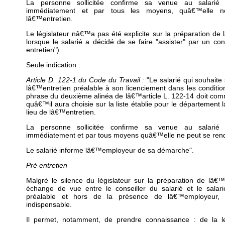
La personne sollicitée confirme sa venue au salarié o
immédiatement et par tous les moyens, quâ€™elle 
lâ€™entretien.
Le législateur nâ€™a pas été explicite sur la préparation de 
lorsque le salarié a décidé de se faire "assister" par un cons
entretien").
Seule indication :
Article D. 122-1 du Code du Travail :
"Le salarié qui souhaite 
lâ€™entretien préalable à son licenciement dans les conditio
phrase du deuxième alinéa de lâ€™article L. 122-14 doit co
quâ€™il aura choisie sur la liste établie pour le département 
lieu de lâ€™entretien.
La personne sollicitée confirme sa venue au salarié o
immédiatement et par tous moyens quâ€™elle ne peut se rend
Le salarié informe lâ€™employeur de sa démarche".
Pré entretien
Malgré le silence du législateur sur la préparation de lâ€™
échange de vue entre le conseiller du salarié et le salari
préalable et hors de la présence de lâ€™employeur, 
indispensable.
Il permet, notamment, de prendre connaissance : de la l