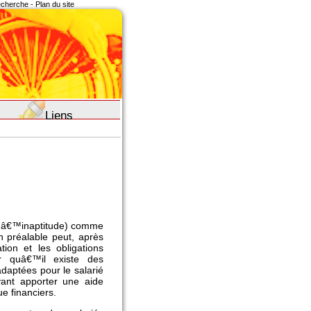
recherche
-
Plan du site
Liens
on dâ€™inaptitude) comme
n préalable peut, après
ion et les obligations
r quâ€™il existe des
adaptées pour le salarié
vant apporter une aide
ue financiers.