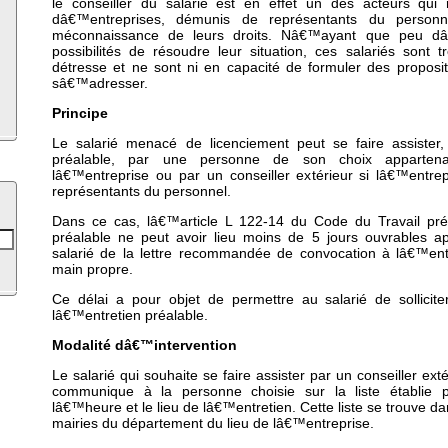
le conseiller du salarié est en effet un des acteurs qui 
dâ€™entreprises, démunis de représentants du person
méconnaissance de leurs droits. Nâ€™ayant que peu dâ€
possibilités de résoudre leur situation, ces salariés sont
détresse et ne sont ni en capacité de formuler des proposit
sâ€™adresser.
Principe
Le salarié menacé de licenciement peut se faire assister,
préalable, par une personne de son choix apparten
lâ€™entreprise ou par un conseiller extérieur si lâ€™entre
représentants du personnel.
Dans ce cas, lâ€™article L 122-14 du Code du Travail pré
préalable ne peut avoir lieu moins de 5 jours ouvrables ap
salarié de la lettre recommandée de convocation à lâ€™ent
main propre.
Ce délai a pour objet de permettre au salarié de sollicite
lâ€™entretien préalable.
Modalité dâ€™intervention
Le salarié qui souhaite se faire assister par un conseiller ext
communique à la personne choisie sur la liste établie p
lâ€™heure et le lieu de lâ€™entretien. Cette liste se trouve da
mairies du département du lieu de lâ€™entreprise.