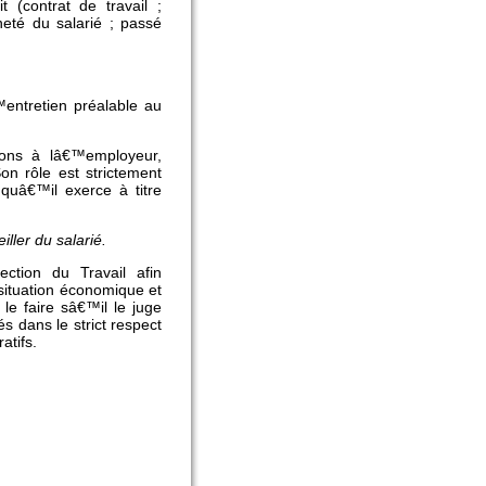
 (contrat de travail ;
neté du salarié ; passé
™entretien préalable au
tions à lâ€™employeur,
on rôle est strictement
 quâ€™il exerce à titre
ler du salarié.
ection du Travail afin
situation économique et
 le faire sâ€™il le juge
s dans le strict respect
atifs.