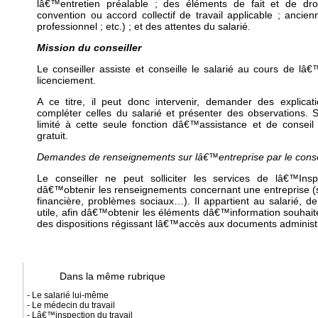
lâ€™entretien préalable ; des éléments de fait et de droit
convention ou accord collectif de travail applicable ; ancien
professionnel ; etc.) ; et des attentes du salarié.
Mission du conseiller
Le conseiller assiste et conseille le salarié au cours de lâ€
licenciement.
A ce titre, il peut donc intervenir, demander des explica
compléter celles du salarié et présenter des observations. S
limité à cette seule fonction dâ€™assistance et de conseil
gratuit.
Demandes de renseignements sur lâ€™entreprise par le conseil
Le conseiller ne peut solliciter les services de lâ€™Insp
dâ€™obtenir les renseignements concernant une entreprise (
financière, problèmes sociaux…). Il appartient au salarié, de
utile, afin dâ€™obtenir les éléments dâ€™information souhaité
des dispositions régissant lâ€™accès aux documents administr
Dans la même rubrique
- Le salarié lui-même
- Le médecin du travail
- Lâ€™inspection du travail