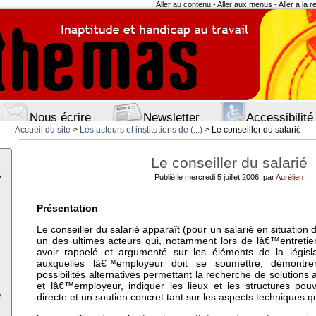
Aller au contenu
-
Aller aux menus
-
Aller à la 
Nous écrire
Newsletter
Accessibilité
Accueil du site
>
Les acteurs et institutions de (...)
> Le conseiller du salarié
Le conseiller du salarié
s
Publié le mercredi 5 juillet 2006, par
Aurélien
Présentation
Le conseiller du salarié apparaît (pour un salarié en situati
un des ultimes acteurs qui, notamment lors de lâ€™entretie
avoir rappelé et argumenté sur les éléments de la législat
auxquelles lâ€™employeur doit se soumettre, démontre
possibilités alternatives permettant la recherche de solutions 
et lâ€™employeur, indiquer les lieux et les structures pou
e
directe et un soutien concret tant sur les aspects techniques q