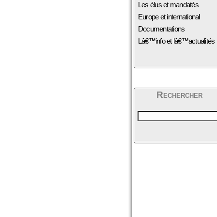
Les élus et mandatés
Europe et international
Documentations
Lâ€™info et lâ€™actualités
Rechercher