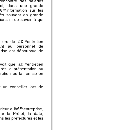
rencontre des salariés
nel, dans une grande
™information sur les
 très souvent en grande
ions ni de savoir à qui
 lors de lâ€™entretien
ant au personnel de
prise est dépourvue de
voit que lâ€™entretien
rès la présentation au
retien ou la remise en
r un conseiller lors de
érieur à lâ€™entreprise,
ar le Préfet, la date,
ns les préfectures et les