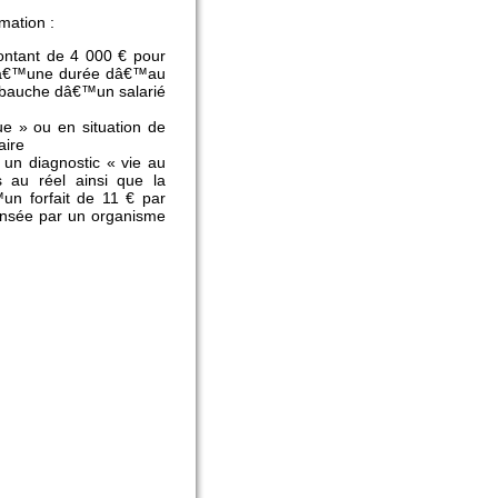
mation :
montant de 4 000 € pour
 dâ€™une durée dâ€™au
mbauche dâ€™un salarié
ue » ou en situation de
aire
 un diagnostic « vie au
 au réel ainsi que la
un forfait de 11 € par
pensée par un organisme