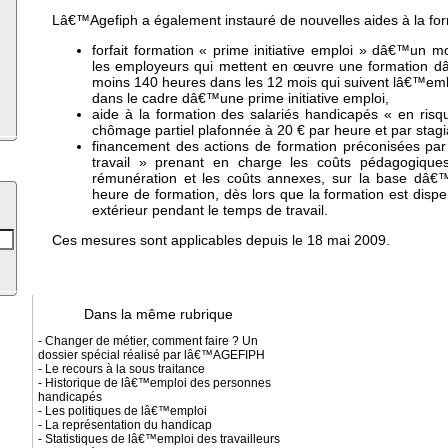
Lâ€™Agefiph a également instauré de nouvelles aides à la for
forfait formation « prime initiative emploi » dâ€™un 
les employeurs qui mettent en œuvre une formation
moins 140 heures dans les 12 mois qui suivent lâ€™e
dans le cadre dâ€™une prime initiative emploi,
aide à la formation des salariés handicapés « en risq
chômage partiel plafonnée à 20 € par heure et par stagi
financement des actions de formation préconisées par
travail » prenant en charge les coûts pédagogiques
rémunération et les coûts annexes, sur la base dâ€™
heure de formation, dès lors que la formation est dis
extérieur pendant le temps de travail.
Ces mesures sont applicables depuis le 18 mai 2009.
Dans la même rubrique
- Changer de métier, comment faire ? Un
dossier spécial réalisé par lâ€™AGEFIPH
- Le recours à la sous traitance
- Historique de lâ€™emploi des personnes
handicapés
- Les politiques de lâ€™emploi
- La représentation du handicap
- Statistiques de lâ€™emploi des travailleurs