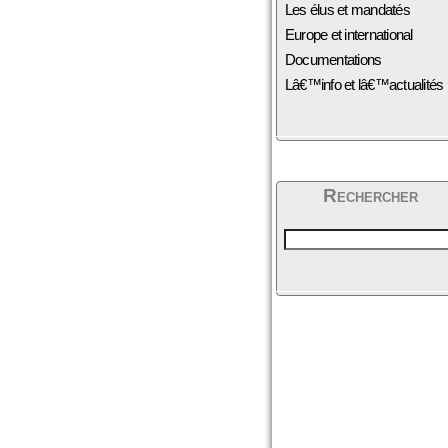
Les élus et mandatés
Europe et international
Documentations
Lâ€™info et lâ€™actualités
Rechercher