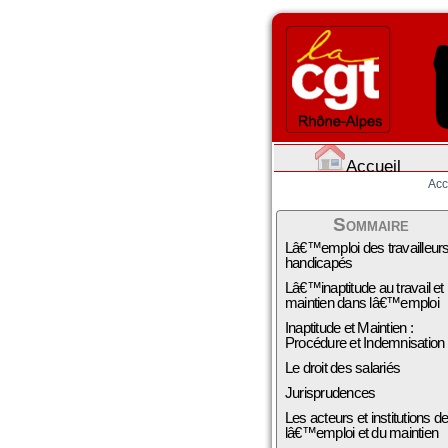
Accueil
Acc
Sommaire
Lâ€™emploi des travailleur
handicapés
Lâ€™inaptitude au travail et
maintien dans lâ€™emploi
Inaptitude et Maintien :
Procédure et Indemnisation
Le droit des salariés
Jurisprudences
Les acteurs et institutions d
lâ€™emploi et du maintien