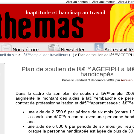
Aller au contenu
-
Aller aux menus
-
Aller à la 
Nous écrire
Newsletter
Accessibilité
ueil du site
>
Lâ€™emploi des travailleurs (...)
> Plan de soutien de lâ€™AGEFIPH (
Plan de soutien de lâ€™AGEFIPH à l
handicapés
s
Publié le vendredi 3 décembre 2009, par
Aurélien
Dans le cadre de son plan de soutien à lâ€™emploi 200
augmenté le montant des aides à lâ€™embauche de pers
contrat de professionnalisation et dâ€™apprentissage : lâ€™e
une aide de 2 550 € par période de six mois (contre 1
la conclusion dâ€™un contrat avec une personne han
ans,
e
une aide de 6 800 € par période de six mois (au lieu
lorsque la personne handicapée est âgée de plus de 30