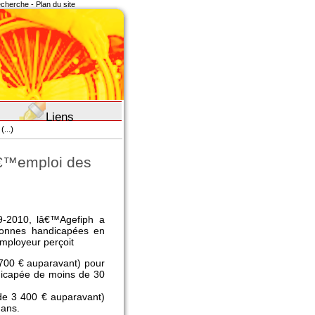
recherche
-
Plan du site
Liens
...)
â€™emploi des
9-2010, lâ€™Agefiph a
onnes handicapées en
mployeur perçoit
 700 € auparavant) pour
dicapée de moins de 30
 de 3 400 € auparavant)
 ans.