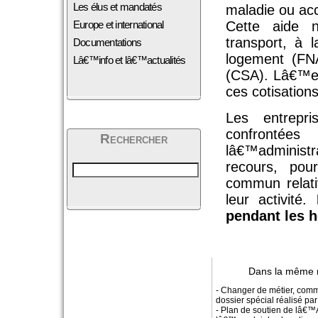
Les élus et mandatés
maladie ou acc
Europe et international
Cette aide 
transport, à 
Documentations
logement (FNA
Lâ€™info et lâ€™actualités
(CSA). Lâ€™em
ces cotisations
Les entrepri
confrontée
Rechercher
lâ€™administ
recours, pour
commun relati
leur activité.
pendant les 
Dans la même 
- Changer de métier, comm
dossier spécial réalisé 
- Plan de soutien de lâ€