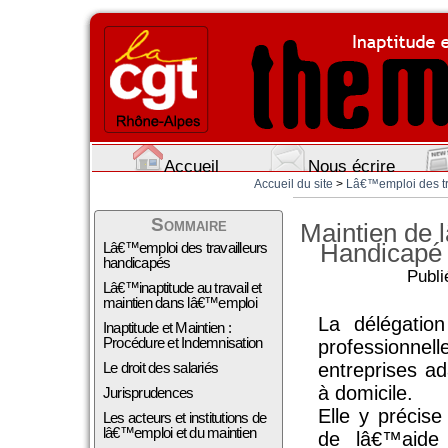
Accueil
Nous écrire
Accueil du site
>
Lâ€™emploi des trav
Sommaire
Maintien de 
Handicapé 
Lâ€™emploi des travailleurs
handicapés
Publi
Lâ€™inaptitude au travail et
maintien dans lâ€™emploi
La délégatio
Inaptitude et Maintien :
Procédure et Indemnisation
professionne
Le droit des salariés
entreprises ad
à domicile.
Jurisprudences
Elle y précise
Les acteurs et institutions de
lâ€™emploi et du maintien
de lâ€™aide