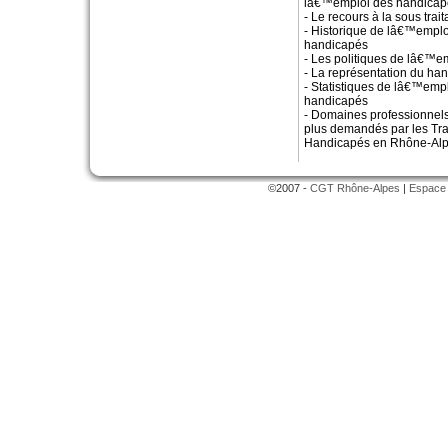
lâ€™emploi des handicap
- Le recours à la sous trai
- Historique de lâ€™empl
handicapés
- Les politiques de lâ€™e
- La représentation du ha
- Statistiques de lâ€™empl
handicapés
- Domaines professionnels
plus demandés par les Tra
Handicapés en Rhône-Al
©2007 -
CGT Rhône-Alpes
|
Espace 