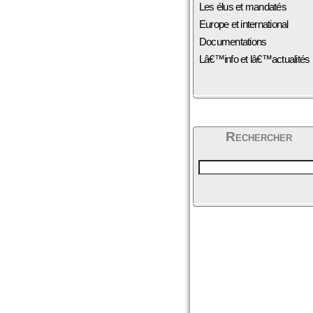
Les élus et mandatés
Europe et international
Documentations
Lâ€™info et lâ€™actualités
Rechercher