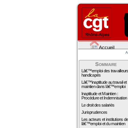
Accueil
A
Sommaire
Lâ€™emploi des travailleur
handicapés
Lâ€™inaptitude au travail et
maintien dans lâ€™emploi
Inaptitude et Maintien :
Procédure et Indemnisation
Le droit des salariés
Jurisprudences
Les acteurs et institutions d
lâ€™emploi et du maintien