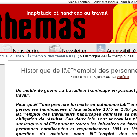
Aller au contenu
-
Aller aux menus
-
Aller à la 
Nous écrire
Newsletter
Accessibilité
ccueil du site
>
Lâ€™emploi des travailleurs (...)
> Historique de lâ€™emploi des (..
Historique de lâ€™emploi des personn
s
Publié le mardi 13 juin 2006, par
Aurélien
Du mutilé de guerre au travailleur handicapé en passant
travail.
Pour quâ€™une première loi mette en cohérence lâ€™ens
personnes handicapées il faut attendre 1975 et 1987 p
lâ€™emploi des travailleurs handicapés définisse sa m
obligation de résultat. Ces deux lois sont encore les pil
sur lesquels sâ€™appuient toutes les initiatives en fav
e
personnes handicapées et respectivement 1981 et 199
question du maintien dans lâ€™emploi des sala