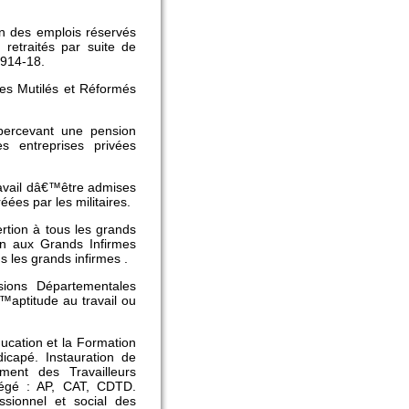
on des emplois réservés
 retraités par suite de
1914-18.
des Mutilés et Réformés
.
 percevant une pension
es entreprises privées
ravail dâ€™être admises
ées par les militaires.
rtion à tous les grands
on aux Grands Infirmes
s les grands infirmes .
ions Départementales
™aptitude au travail ou
ducation et la Formation
dicapé. Instauration de
ment des Travailleurs
otégé : AP, CAT, CDTD.
ssionnel et social des