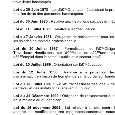
travailleurs handicapés.
Loi du 30 Juin 1975
: Loi dâ€™Orientation établissant la pre
tous les droits des personnes handicapées.
Loi du 30 Juin 1975
: Relative aux institutions sociales et mé
Loi du 11 Juillet 1975
: Relative à lâ€™éducation.
Loi du 7 Janvier 1981
: Obligation de reclassement pour les 
les salariés en maladie professionnelle.
Loi du 10 Juillet 1987
: Formalisation de lâ€™Oblig
Travailleurs Handicapés, par lâ€™institution dâ€™une obli
dâ€™emploi dans le secteur public et le secteur privé).
Loi du 10 Juillet 1989
: Orientation sur lâ€™éducation.
Loi du 12 Juillet 1990
: Relative à la protection des
discrimination en raison de leur état de santé ou de leur handi
Loi du 13 Juillet 1991
: Sur lâ€™accessibilité des locaux dâ
de travail et des installations recevant du public.
Loi du 31 Décembre 1992
: Obligation de reclassement quel
de la maladie ou du handicap.
Loi du 16 novembre 2001
: Loi relative à la lutte contre l
apporte des modifications très importantes concernant nota