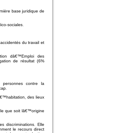
mière base juridique de
dico-sociales.
accidentés du travail et
ation dâ€™Emploi des
gation de résultat (6%
 personnes contre la
cap.
€™habitation, des lieux
le que soit lâ€™origine
es discriminations. Elle
mment le recours direct