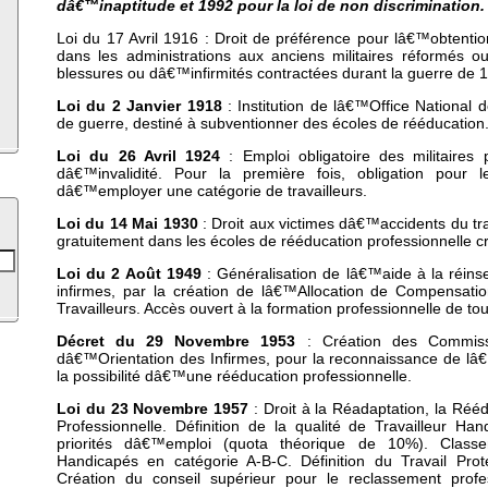
dâ€™inaptitude et 1992 pour la loi de non discrimination.
Loi du 17 Avril 1916 : Droit de préférence pour lâ€™obtenti
dans les administrations aux anciens militaires réformés ou
blessures ou dâ€™infirmités contractées durant la guerre de 
Loi du 2 Janvier 1918
: Institution de lâ€™Office National 
de guerre, destiné à subventionner des écoles de rééducation
Loi du 26 Avril 1924
: Emploi obligatoire des militaires
dâ€™invalidité. Pour la première fois, obligation pour l
dâ€™employer une catégorie de travailleurs.
Loi du 14 Mai 1930
: Droit aux victimes dâ€™accidents du t
gratuitement dans les écoles de rééducation professionnelle cré
Loi du 2 Août 1949
: Généralisation de lâ€™aide à la réinse
infirmes, par la création de lâ€™Allocation de Compensati
Travailleurs. Accès ouvert à la formation professionnelle de tou
Décret du 29 Novembre 1953
: Création des Commiss
dâ€™Orientation des Infirmes, pour la reconnaissance de lâ€
la possibilité dâ€™une rééducation professionnelle.
Loi du 23 Novembre 1957
: Droit à la Réadaptation, la Réé
Professionnelle. Définition de la qualité de Travailleur Han
priorités dâ€™emploi (quota théorique de 10%). Classe
Handicapés en catégorie A-B-C. Définition du Travail Pr
Création du conseil supérieur pour le reclassement profe