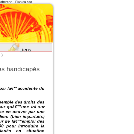
recherche
-
Plan du site
Liens
.)
es handicapés
 par lâ€™accidenté du
emble des droits des
our quâ€™une loi sur
ise en oeuvre par une
iers (bien imparfaits)
eur de lâ€™emploi des
0 pour introduire la
riés en situation