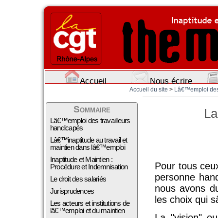
Accueil
Nous écrire
Accueil du site
>
Lâ€™emploi des t
Sommaire
La
Lâ€™emploi des travailleurs
handicapés
Lâ€™inaptitude au travail et
maintien dans lâ€™emploi
Inaptitude et Maintien :
Pour tous ceux
Procédure et Indemnisation
personne hand
Le droit des salariés
nous avons du
Jurisprudences
les choix qui
Les acteurs et institutions de
lâ€™emploi et du maintien
La "vision" o