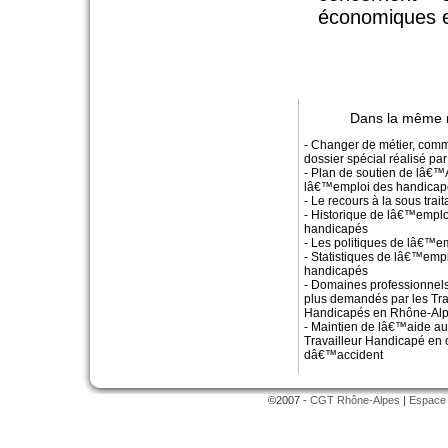
économiques et
Dans la même 
- Changer de métier, comm
dossier spécial réalisé 
- Plan de soutien de lâ€
lâ€™emploi des handicap
- Le recours à la sous trai
- Historique de lâ€™empl
handicapés
- Les politiques de lâ€™e
- Statistiques de lâ€™empl
handicapés
- Domaines professionnels
plus demandés par les Tra
Handicapés en Rhône-Al
- Maintien de lâ€™aide a
Travailleur Handicapé en 
dâ€™accident
©2007 -
CGT Rhône-Alpes
|
Espace 