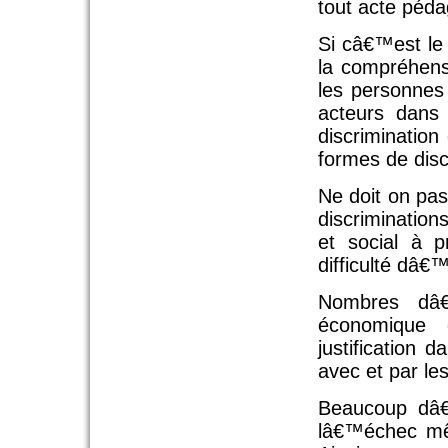
tout acte péd
Si câ€™est le 
la compréhens
les personnes
acteurs dans
discrimination
formes de disc
Ne doit on pas 
discriminatio
et social à 
difficulté dâ€™
Nombres dâ€
économique 
justification 
avec et par le
Beaucoup dâ€™
lâ€™échec mêm