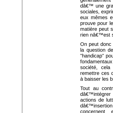
généralement 
dâ€™ une gran
sociales, expr
eux mêmes en 
prouve pour le
matière peut s
rien nâ€™est s
On peut donc c
la question d
"handicap" pou
fondamentaux 
société, cel
remettre ces 
à baisser les b
Tout au contr
dâ€™intégrer e
actions de lut
dâ€™insertion
concernent 