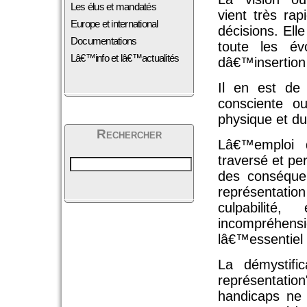
Les élus et mandatés
vient très r
Europe et international
décisions. El
Documentations
toute les év
Lâ€™info et lâ€™actualités
dâ€™insertion 
Il en est de
consciente o
physique et d
Rechercher
Lâ€™emploi d
traversé et pe
des conséque
représentatio
culpabilité
incompréhen
lâ€™essentiel 
La démystifi
représentati
handicaps ne 