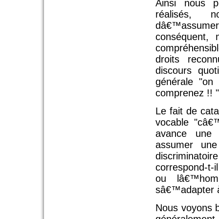
Ainsi nous p
réalisés, 
dâ€™assume
conséquent, 
compréhensibl
droits recon
discours quot
générale "on
comprenez !! "
Le fait de ca
vocable "câ€™
avance une 
assumer une 
discriminatoi
correspond-t-
ou lâ€™homm
sâ€™adapter à
Nous voyons 