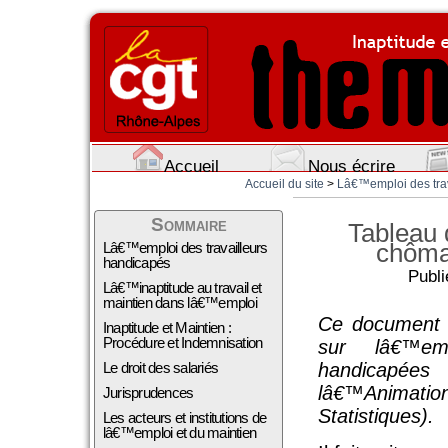
Accueil
Nous écrire
Accueil du site
>
Lâ€™emploi des trava
Sommaire
Tableau 
chôma
Lâ€™emploi des travailleurs
handicapés
Publi
Lâ€™inaptitude au travail et
maintien dans lâ€™emploi
Ce document e
Inaptitude et Maintien :
Procédure et Indemnisation
sur lâ€™em
Le droit des salariés
handicapées
lâ€™Animati
Jurisprudences
Statistiques).
Les acteurs et institutions de
lâ€™emploi et du maintien