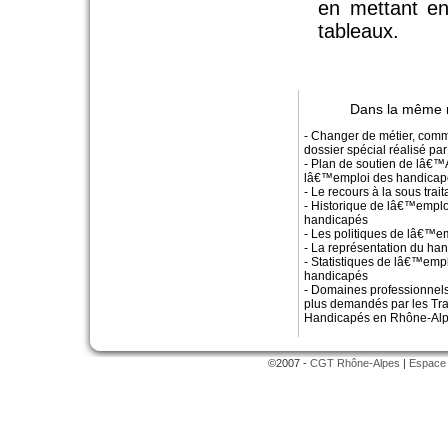
en mettant en
tableaux.
Dans la même 
- Changer de métier, comm
dossier spécial réalisé 
- Plan de soutien de lâ€
lâ€™emploi des handicap
- Le recours à la sous trai
- Historique de lâ€™empl
handicapés
- Les politiques de lâ€™e
- La représentation du ha
- Statistiques de lâ€™empl
handicapés
- Domaines professionnels
plus demandés par les Tra
Handicapés en Rhône-Al
©2007 -
CGT Rhône-Alpes
|
Espace 