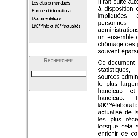
Il fait suite a
Les élus et mandatés
à disposition
Europe et international
impliquées 
Documentations
personnes h
Lâ€™info et lâ€™actualités
administration
un ensemble d
chômage des p
souvent épars
Rechercher
Ce document m
statistiques,
sources adminis
le plus large
handicap et
handicap. 
lâ€™élaborat
actualisé de 
les plus réce
lorsque cela e
enrichir de c