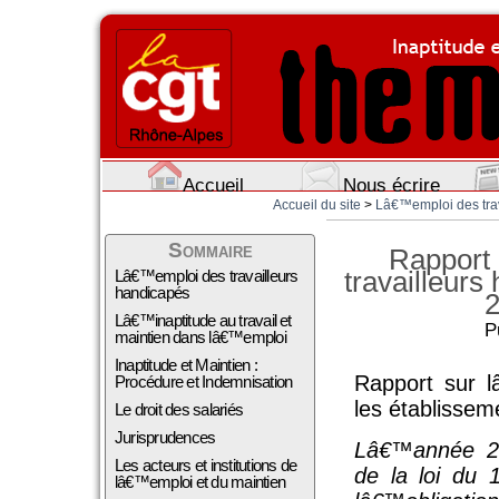
Accueil
Nous écrire
Accueil du site
>
Lâ€™emploi des trava
Sommaire
Rapport
travailleurs
Lâ€™emploi des travailleurs
handicapés
2
Lâ€™inaptitude au travail et
P
maintien dans lâ€™emploi
Inaptitude et Maintien :
Rapport sur l
Procédure et Indemnisation
les établissem
Le droit des salariés
Jurisprudences
Lâ€™année 20
Les acteurs et institutions de
de la loi du 1
lâ€™emploi et du maintien