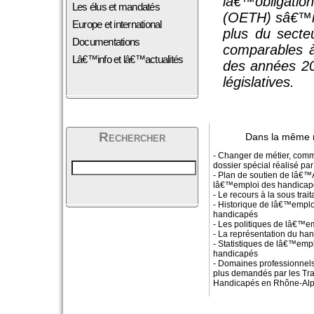
lâ€™obligati
Les élus et mandatés
(OETH) sâ€™im
Europe et international
plus du secteu
Documentations
comparables à
Lâ€™info et lâ€™actualités
des années 20
législatives.
Rechercher
Dans la même 
- Changer de métier, comm
dossier spécial réalisé 
- Plan de soutien de lâ€
lâ€™emploi des handicap
- Le recours à la sous trai
- Historique de lâ€™empl
handicapés
- Les politiques de lâ€™e
- La représentation du ha
- Statistiques de lâ€™empl
handicapés
- Domaines professionnels
plus demandés par les Tra
Handicapés en Rhône-Al