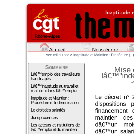
Accueil
Nous écrire
Accueil du site
>
Inaptitude et Maintien : Procédure (...)
Sommaire
Mise 
lâ€™"ind
Lâ€™emploi des travailleurs
handicapés
P
Lâ€™inaptitude au travail et
maintien dans lâ€™emploi
Le décret n°
Inaptitude et Maintien :
Procédure et Indemnisation
dispositions
Le droit des salariés
financement 
maintien des
Jurisprudences
dâ€™un mois
Les acteurs et institutions de
lâ€™emploi et du maintien
dâ€™un salari