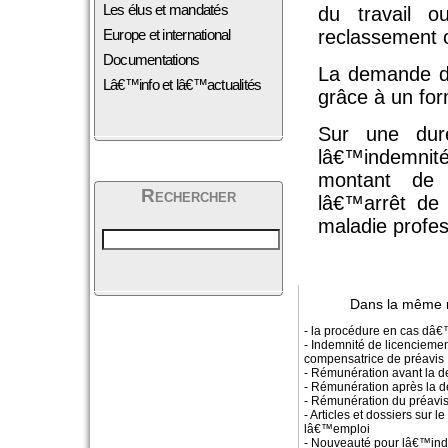
Les élus et mandatés
du travail o
Europe et international
reclassement 
Documentations
La demande do
Lâ€™info et lâ€™actualités
grâce à un for
Sur une dur
lâ€™indemnit
montant de 
Rechercher
lâ€™arrêt de 
maladie profe
Dans la même 
- la procédure en cas dâ€
- Indemnité de licenciemen
compensatrice de préavis
- Rémunération avant la d
- Rémunération après la d
- Rémunération du préavi
- Articles et dossiers sur l
lâ€™emploi
- Nouveauté pour lâ€™ind