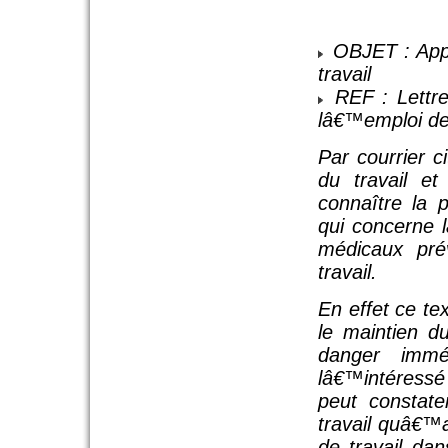
OBJET : Appl
travail
REF : Lettre
lâ€™emploi de
Par courrier c
du travail e
connaître la 
qui concerne l
médicaux pré
travail.
En effet ce te
le maintien d
danger immé
lâ€™intéressé
peut constate
travail quâ€™
de travail da