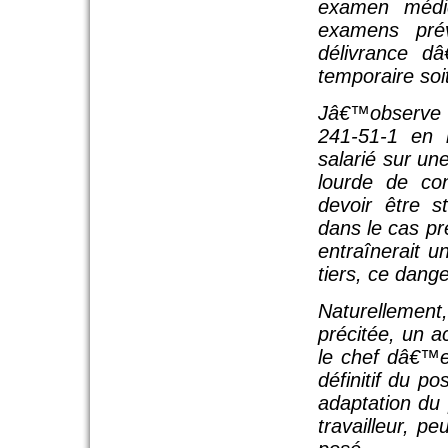
examen médi
examens pré
délivrance d
temporaire soi
Jâ€™observe q
241-51-1 en 
salarié sur un
lourde de co
devoir être s
dans le cas pr
entraînerait u
tiers, ce dang
Naturellement,
précitée, un a
le chef dâ€™
définitif du p
adaptation du 
travailleur, p