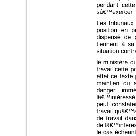
pendant cette
sâ€™exercer
Les tribunaux 
position en 
dispensé de p
tiennent à s
situation cont
le ministère d
travail cette 
effet ce texte
maintien du s
danger immé
lâ€™intéressé
peut constate
travail quâ€™
de travail da
de lâ€™intére
le cas échéan