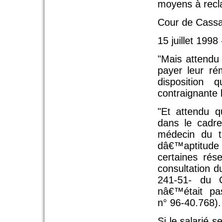
moyens à recla
Cour de Cassa
15 juillet 1998
"Mais attendu
payer leur ré
disposition
contraignante 
"Et attendu 
dans le cadre
médecin du tr
dâ€™aptitude 
certaines ré
consultation d
241-51- du C
nâ€™était pas
n° 96-40.768).
Si le salarié s