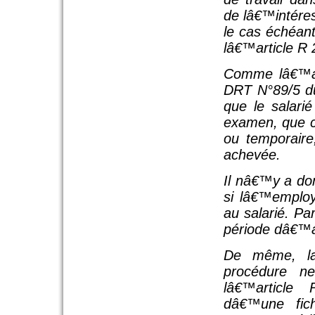
de lâ€™intére
le cas échéan
lâ€™article R
Comme lâ€™a i
DRT N°89/5 du 
que le salari
examen, que cet
ou temporaire
achevée.
Il nâ€™y a do
si lâ€™employ
au salarié. Par
période dâ€™a
De même, la 
procédure ne
lâ€™article
dâ€™une fic