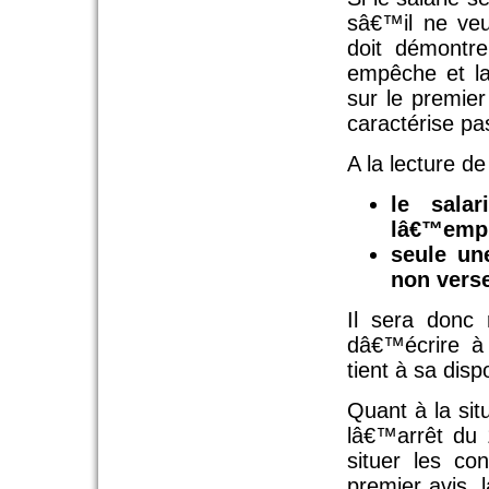
sâ€™il ne veut
doit démontr
empêche et la
sur le premier
caractérise pa
A la lecture de
le sala
lâ€™emp
seule une
non vers
Il sera donc 
dâ€™écrire à 
tient à sa disp
Quant à la sit
lâ€™arrêt du 
situer les co
premier avis, 