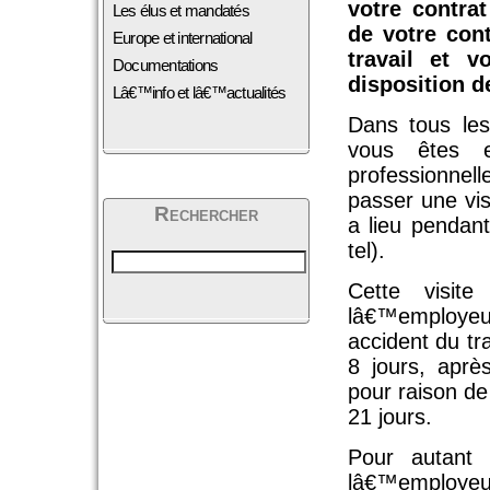
votre contra
Les élus et mandatés
de votre cont
Europe et international
travail et 
Documentations
disposition d
Lâ€™info et lâ€™actualités
Dans tous le
vous êtes e
professionnel
passer une vis
Rechercher
a lieu pendan
tel).
Cette visit
lâ€™employeu
accident du tr
8 jours, aprè
pour raison de
21 jours.
Pour autant 
lâ€™employeu