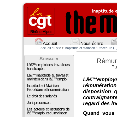
Accueil
Nous écrire
Accueil du site
>
Inaptitude et Maintien : Procédure (...
Sommaire
Rémuné
Lâ€™emploi des travailleurs
Pu
handicapés
Lâ€™inaptitude au travail et
Lâ€™employe
maintien dans lâ€™emploi
rémunérati
Inaptitude et Maintien :
Procédure et Indemnisation
disposition
Le droit des salariés
contraignan
Jurisprudences
regard des in
Les acteurs et institutions de
Quand vous ê
lâ€™emploi et du maintien