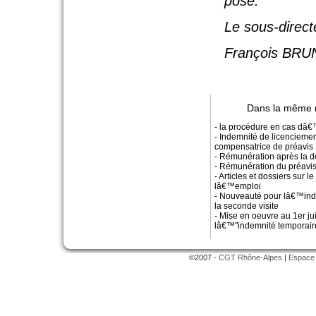
posé.
Le sous-direct
François BRU
Dans la même 
- la procédure en cas dâ€
- Indemnité de licenciemen
compensatrice de préavis
- Rémunération après la d
- Rémunération du préavi
- Articles et dossiers sur l
lâ€™emploi
- Nouveauté pour lâ€™ind
la seconde visite
- Mise en oeuvre au 1er ju
lâ€™"indemnité temporair
©2007 -
CGT Rhône-Alpes
|
Espace 