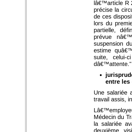
lâ€™article R
précise la cir
de ces disposi
lors du premie
partielle, dé
prévue nâ€™
suspension du
estime quâ€™i
suite, celui-
dâ€™attente."
jurisprud
entre les
Une salariée 
travail assis,
Lâ€™employeu
Médecin du Tra
la salariée av
deuxième vis