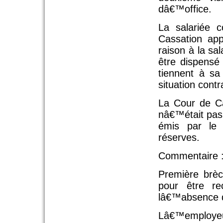
dâ€™office.
La salariée c
Cassation app
raison à la sa
être dispensé
tiennent à s
situation cont
La Cour de Ca
nâ€™était pas
émis par le 
réserves.
Commentaire 
Première brèc
pour être r
lâ€™absence d
Lâ€™employeur 