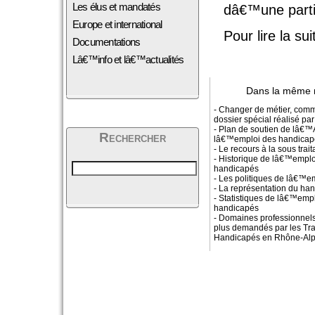
Les élus et mandatés
dâ€™une partic
Europe et international
Pour lire la su
Documentations
Lâ€™info et lâ€™actualités
Dans la même 
- Changer de métier, comm
dossier spécial réalisé 
- Plan de soutien de lâ€
Rechercher
lâ€™emploi des handicap
- Le recours à la sous trai
- Historique de lâ€™empl
handicapés
- Les politiques de lâ€™e
- La représentation du ha
- Statistiques de lâ€™empl
handicapés
- Domaines professionnels
plus demandés par les Tra
Handicapés en Rhône-Al