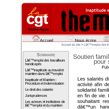
Accueil
Nous écrire
Accueil du site
>
Lâ€™emploi des trav
Sommaire
Soutien famil
pour 
Lâ€™emploi des travailleurs
handicapés
Pub
Lâ€™inaptitude au travail et
maintien dans lâ€™emploi
Les salariés d
Inaptitude et Maintien :
Procédure et Indemnisation
activité afin
Le droit des salariés
solidarité fa
en fin de vie.
Jurisprudences
souhaitant r
Les acteurs et institutions de
lâ€™emploi et du maintien
dâ€™un han