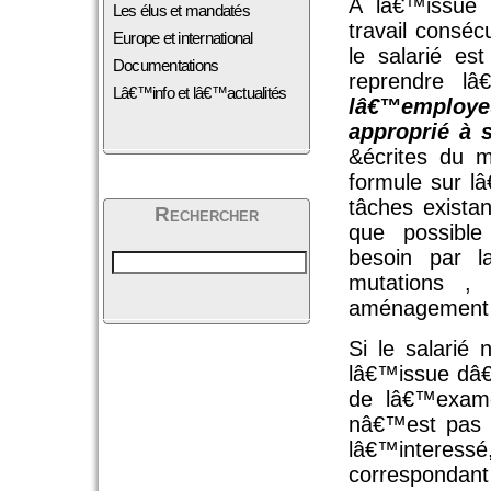
A lâ€™issue 
Les élus et mandatés
travail conséc
Europe et international
le salarié es
Documentations
reprendre lâ
Lâ€™info et lâ€™actualités
lâ€™employeu
approprié à 
&écrites du m
formule sur l
tâches exista
Rechercher
que possibl
besoin par 
mutations , 
aménagement d
Si le salarié
lâ€™issue dâ€
de lâ€™exame
nâ€™est pas l
lâ€™interessé
correspondant