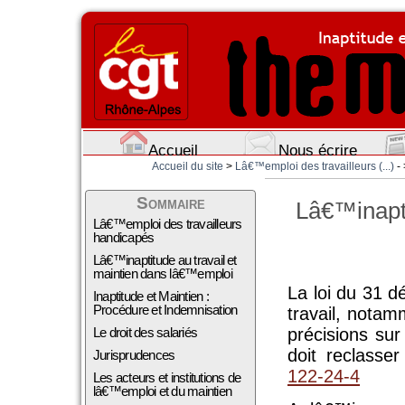
Accueil
Nous écrire
Accueil du site
>
Lâ€™emploi des travailleurs (...)
-
Sommaire
Lâ€™inapti
Lâ€™emploi des travailleurs
handicapés
Lâ€™inaptitude au travail et
maintien dans lâ€™emploi
La loi du 31 d
Inaptitude et Maintien :
Procédure et Indemnisation
travail, notam
Le droit des salariés
précisions sur
doit reclasse
Jurisprudences
122-24-4
Les acteurs et institutions de
lâ€™emploi et du maintien