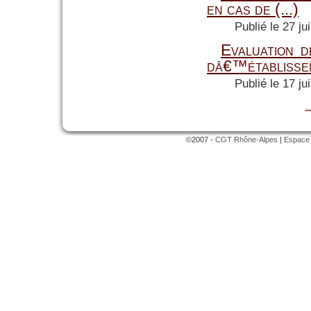
en cas de (...)
Publié le 27 ju
Evaluation 
dâ€™établisse
Publié le 17 ju
..
©2007 -
CGT Rhône-Alpes
|
Espace 