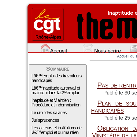
Accueil
Nous écrire
Accueil du s
Sommaire
Lâ€™emploi des travailleurs
handicapés
Pas de rentr
Lâ€™inaptitude au travail et
maintien dans lâ€™emploi
Publié le 30 s
Inaptitude et Maintien :
Plan de so
Procédure et Indemnisation
handicapés
Le droit des salariés
Publié le 25 s
Jurisprudences
Obligation 
Les acteurs et institutions de
lâ€™emploi et du maintien
Ministère de la 